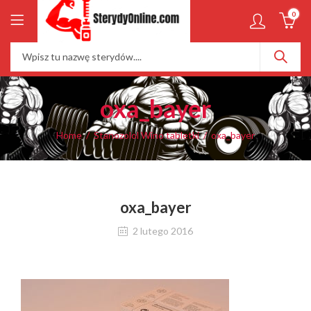
0
oxa_bayer
Home
Stanozolol Wino tabletki
oxa_bayer
oxa_bayer
2 lutego 2016