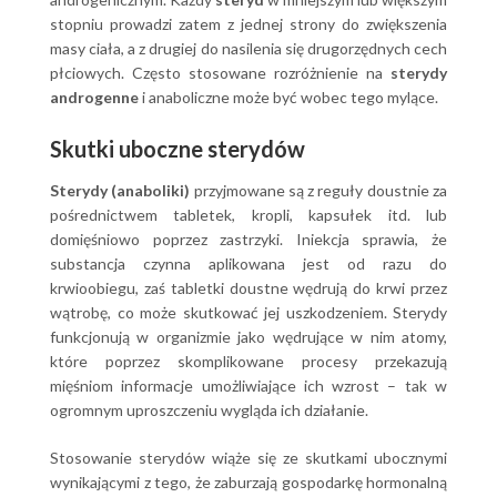
stopniu prowadzi zatem z jednej strony do zwiększenia
masy ciała, a z drugiej do nasilenia się drugorzędnych cech
płciowych. Często stosowane rozróżnienie na
sterydy
androgenne
i anaboliczne może być wobec tego mylące.
Skutki uboczne sterydów
Sterydy (anaboliki)
przyjmowane są z reguły doustnie za
pośrednictwem tabletek, kropli, kapsułek itd. lub
domięśniowo poprzez zastrzyki. Iniekcja sprawia, że
substancja czynna aplikowana jest od razu do
krwioobiegu, zaś tabletki doustne wędrują do krwi przez
wątrobę, co może skutkować jej uszkodzeniem. Sterydy
funkcjonują w organizmie jako wędrujące w nim atomy,
które poprzez skomplikowane procesy przekazują
mięśniom informacje umożliwiające ich wzrost – tak w
ogromnym uproszczeniu wygląda ich działanie.
Stosowanie sterydów wiąże się ze skutkami ubocznymi
wynikającymi z tego, że zaburzają gospodarkę hormonalną