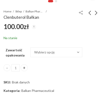
Home
Sklep
Balkan Pharmaceutical
Clenbuterol Bałkan
100.00
zł
Parabolan 1ml inj
Testosteron
Bałkan
Enanthate Bałkan 1ml
inj
400.00
200.00
zł
zł
Na stanie
Zawartość
opakowania
Clenbuterol Bałkan ilość
SKU:
Brak danych
Kategoria:
Balkan Pharmaceutical