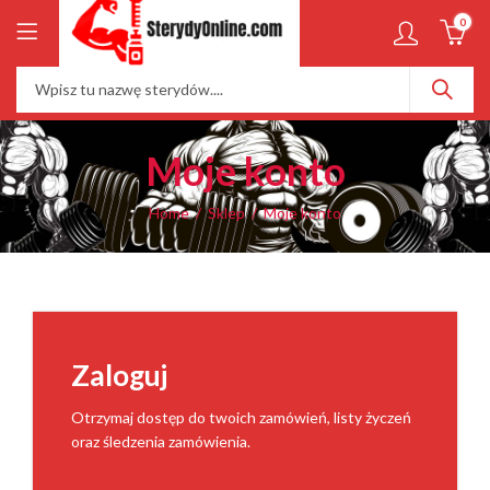
0
Moje konto
Home
Sklep
Moje konto
Zaloguj
Otrzymaj dostęp do twoich zamówień, listy życzeń
oraz śledzenia zamówienia.