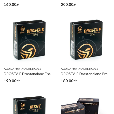
160.00
zł
200.00
zł
AQUILA PHARMACUETICALS
AQUILA PHARMACUETICALS
DROSTA E Drostanolone Enanthate 200 mg
DROSTA P Drostanolone Propionate 150 mg
190.00
zł
180.00
zł