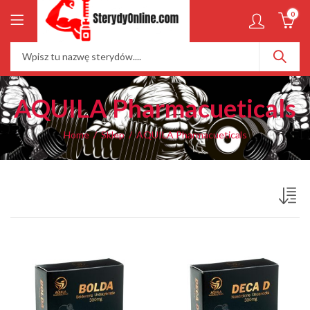
0
AQUILA Pharmacueticals
Home
Sklep
AQUILA Pharmacueticals