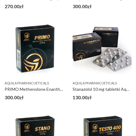
270.00
zł
300.00
zł
AQUILA PHARMACUETICALS
AQUILA PHARMACUETICALS
PRIMO Methenolone Enanthate 100 mg
Stanazolol 10 mg tabletki Aquila
300.00
zł
130.00
zł