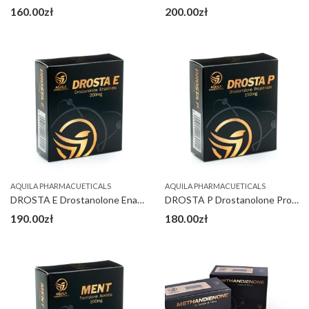
160.00
zł
200.00
zł
AQUILA PHARMACUETICALS
AQUILA PHARMACUETICALS
DROSTA E Drostanolone Enanthate 200 mg
DROSTA P Drostanolone Propionate 150 mg
190.00
zł
180.00
zł