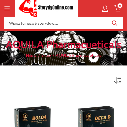
0
AQUILA Pharmacueticals
Home
Sklep
AQUILA Pharmacueticals