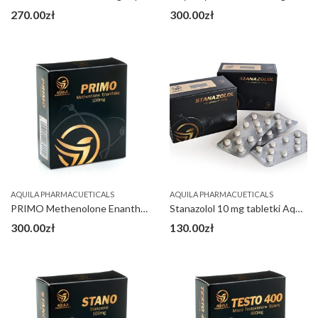
270.00
zł
300.00
zł
AQUILA PHARMACUETICALS
AQUILA PHARMACUETICALS
PRIMO Methenolone Enanthate 100 mg
Stanazolol 10 mg tabletki Aquila
300.00
zł
130.00
zł