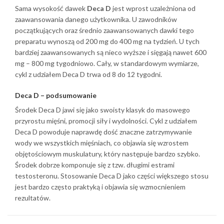
Sama wysokość dawek
Deca D
jest wprost uzależniona od
zaawansowania danego użytkownika. U zawodników
początkujących oraz średnio zaawansowanych dawki tego
preparatu wynoszą od 200 mg do 400 mg na tydzień. U tych
bardziej zaawansowanych są nieco wyższe i sięgają nawet 600
mg – 800 mg tygodniowo. Cały, w standardowym wymiarze,
cykl z udziałem Deca D trwa od 8 do 12 tygodni.
Deca D – podsumowanie
Środek Deca D jawi się jako swoisty klasyk do masowego
przyrostu mięśni, promocji siły i wydolności. Cykl z udziałem
Deca D powoduje naprawdę dość znaczne zatrzymywanie
wody we wszystkich mięśniach, co objawia się wzrostem
objętościowym muskulatury, który następuje bardzo szybko.
Środek dobrze komponuje się z tzw. długimi estrami
testosteronu. Stosowanie Deca D jako części większego stosu
jest bardzo często praktyką i objawia się wzmocnieniem
rezultatów.