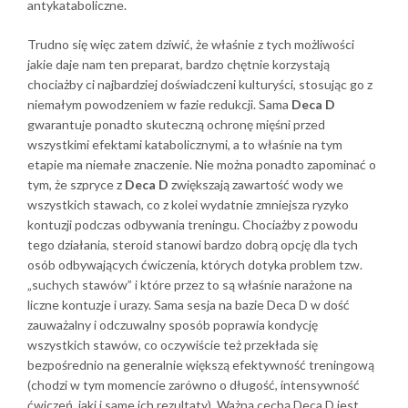
antykataboliczne.
Trudno się więc zatem dziwić, że właśnie z tych możliwości
jakie daje nam ten preparat, bardzo chętnie korzystają
chociażby ci najbardziej doświadczeni kulturyści, stosując go z
niemałym powodzeniem w fazie redukcji. Sama
Deca D
gwarantuje ponadto skuteczną ochronę mięśni przed
wszystkimi efektami katabolicznymi, a to właśnie na tym
etapie ma niemałe znaczenie. Nie można ponadto zapominać o
tym, że szpryce z
Deca D
zwiększają zawartość wody we
wszystkich stawach, co z kolei wydatnie zmniejsza ryzyko
kontuzji podczas odbywania treningu. Chociażby z powodu
tego działania, steroid stanowi bardzo dobrą opcję dla tych
osób odbywających ćwiczenia, których dotyka problem tzw.
„suchych stawów” i które przez to są właśnie narażone na
liczne kontuzje i urazy. Sama sesja na bazie Deca D w dość
zauważalny i odczuwalny sposób poprawia kondycję
wszystkich stawów, co oczywiście też przekłada się
bezpośrednio na generalnie większą efektywność treningową
(chodzi w tym momencie zarówno o długość, intensywność
ćwiczeń, jaki i same ich rezultaty). Ważną cechą Deca D jest