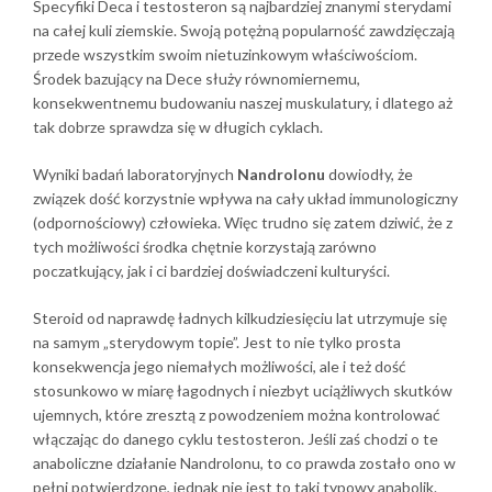
Specyfiki Deca i testosteron są najbardziej znanymi sterydami
na całej kuli ziemskie. Swoją potężną popularność zawdzięczają
przede wszystkim swoim nietuzinkowym właściwościom.
Środek bazujący na Dece służy równomiernemu,
konsekwentnemu budowaniu naszej muskulatury, i dlatego aż
tak dobrze sprawdza się w długich cyklach.
Wyniki badań laboratoryjnych
Nandrolonu
dowiodły, że
związek dość korzystnie wpływa na cały układ immunologiczny
(odpornościowy) człowieka. Więc trudno się zatem dziwić, że z
tych możliwości środka chętnie korzystają zarówno
poczatkujący, jak i ci bardziej doświadczeni kulturyści.
Steroid od naprawdę ładnych kilkudziesięciu lat utrzymuje się
na samym „sterydowym topie”. Jest to nie tylko prosta
konsekwencja jego niemałych możliwości, ale i też dość
stosunkowo w miarę łagodnych i niezbyt uciążliwych skutków
ujemnych, które zresztą z powodzeniem można kontrolować
włączając do danego cyklu testosteron. Jeśli zaś chodzi o te
anaboliczne działanie Nandrolonu, to co prawda zostało ono w
pełni potwierdzone, jednak nie jest to taki typowy anabolik.