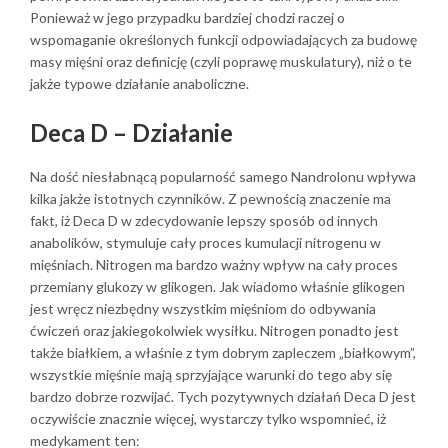
Ponieważ w jego przypadku bardziej chodzi raczej o
wspomaganie określonych funkcji odpowiadających za budowę
masy mięśni oraz definicję (czyli poprawę muskulatury), niż o te
jakże typowe działanie anaboliczne.
Deca D – Działanie
Na dość niesłabnącą popularność samego Nandrolonu wpływa
kilka jakże istotnych czynników. Z pewnością znaczenie ma
fakt, iż Deca D w zdecydowanie lepszy sposób od innych
anabolików, stymuluje cały proces kumulacji nitrogenu w
mięśniach. Nitrogen ma bardzo ważny wpływ na cały proces
przemiany glukozy w glikogen. Jak wiadomo właśnie glikogen
jest wręcz niezbędny wszystkim mięśniom do odbywania
ćwiczeń oraz jakiegokolwiek wysiłku. Nitrogen ponadto jest
także białkiem, a właśnie z tym dobrym zapleczem „białkowym”,
wszystkie mięśnie mają sprzyjające warunki do tego aby się
bardzo dobrze rozwijać. Tych pozytywnych działań Deca D jest
oczywiście znacznie więcej, wystarczy tylko wspomnieć, iż
medykament ten: