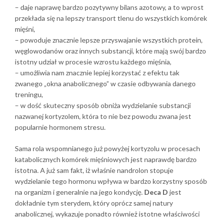
– daje naprawę bardzo pozytywny bilans azotowy, a to wprost
przekłada się na lepszy transport tlenu do wszystkich komórek
mięśni,
– powoduje znacznie lepsze przyswajanie wszystkich protein,
węglowodanów oraz innych substancji, które mają swój bardzo
istotny udział w procesie wzrostu każdego mięśnia,
– umożliwia nam znacznie lepiej korzystać z efektu tak
zwanego „okna anabolicznego” w czasie odbywania danego
treningu,
– w dość skuteczny sposób obniża wydzielanie substancji
nazwanej kortyzolem, która to nie bez powodu zwana jest
popularnie hormonem stresu.
Sama rola wspomnianego już powyżej kortyzolu w procesach
katabolicznych komórek mięśniowych jest naprawdę bardzo
istotna. A już sam fakt, iż właśnie nandrolon stopuje
wydzielanie tego hormonu wpływa w bardzo korzystny sposób
na organizm i generalnie na jego kondycję.
Deca D
jest
dokładnie tym sterydem, który oprócz samej natury
anabolicznej, wykazuje ponadto również istotne właściwości