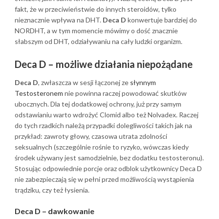
fakt, że w przeciwieństwie do innych steroidów, tylko
nieznacznie wpływa na DHT.
Deca D
konwertuje bardziej do
NORDHT, a w tym momencie mówimy o dość znacznie
słabszym od DHT, odziaływaniu na cały ludzki organizm.
Deca D – możliwe działania niepożądane
Deca D
, zwłaszcza w sesji łączonej ze
słynnym
Testosteronem
nie powinna raczej powodować skutków
ubocznych. Dla tej dodatkowej ochrony, już przy samym
odstawianiu warto wdrożyć Clomid albo też Nolvadex. Raczej
do tych rzadkich należą przypadki dolegliwości takich jak na
przykład: zawroty głowy, czasowa utrata zdolności
seksualnych (szczególnie rośnie to ryzyko, wówczas kiedy
środek używany jest samodzielnie, bez dodatku testosteronu).
Stosując odpowiednie porcje oraz odblok użytkownicy Deca D
nie zabezpieczają się w pełni przed możliwością wystąpienia
trądziku, czy też łysienia.
Deca D – dawkowanie