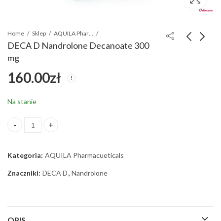
Home
Sklep
AQUILA Pharmacueticals
DECA D Nandrolone Decanoate 300
mg
BOLDA Boldenone
DECA P Nandrolone
160.00
zł
Undecylenate 300 mg
Phenylpropionate 150
mg
150.00
160.00
zł
zł
Na stanie
DECA D Nandrolone Decanoate 300 mg ilość
Kategoria:
AQUILA Pharmacueticals
Znaczniki:
DECA D
,
Nandrolone
OPIS