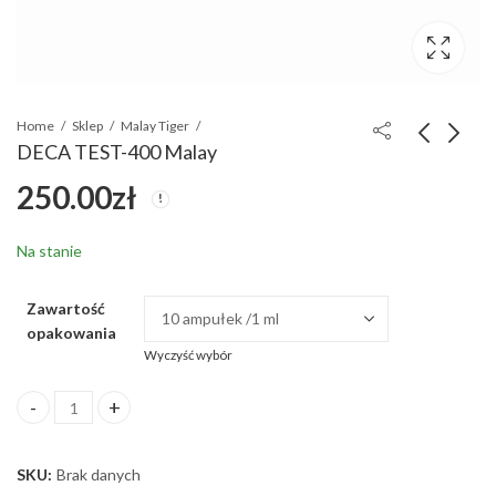
Home
Sklep
Malay Tiger
DECA TEST-400 Malay
250.00
zł
METAX-50 Malay
TESTO TREN-400
120.00
350.00
zł
zł
Na stanie
Zawartość
opakowania
Wyczyść wybór
DECA TEST-400 Malay ilość
SKU:
Brak danych