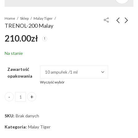
Home
Sklep
Malay Tiger
TRENOL-200 Malay
210.00
zł
TRENACETAT 100 -
METAX-50 Malay
Malay
120.00
zł
220.00
zł
Na stanie
Zawartość
opakowania
Wyczyść wybór
TRENOL-200 Malay ilość
SKU:
Brak danych
Kategoria:
Malay Tiger