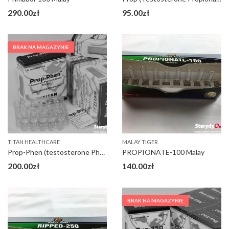
290.00
zł
95.00
zł
BRAK NA MAGAZYNIE
TITAN HEALTHCARE
MALAY TIGER
Prop-Phen (testosterone Phenylopropionate 100)
PROPIONATE-100 Malay
200.00
zł
140.00
zł
BRAK NA MAGAZYNIE