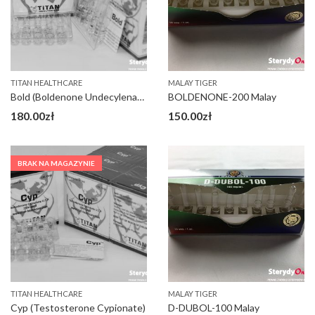
TITAN HEALTHCARE
MALAY TIGER
Bold (Boldenone Undecylenate 250)
BOLDENONE-200 Malay
180.00
zł
150.00
zł
BRAK NA MAGAZYNIE
TITAN HEALTHCARE
MALAY TIGER
Cyp (Testosterone Cypionate)
D-DUBOL-100 Malay