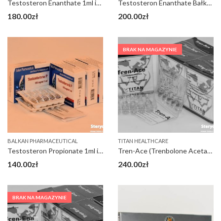
Testosteron Enanthate 1ml inj IRAN
Testosteron Enanthate Bałkan 1ml inj
180.00
zł
200.00
zł
BRAK NA MAGAZYNIE
BALKAN PHARMACEUTICAL
TITAN HEALTHCARE
Testosteron Propionate 1ml inj Bałkan
Tren-Ace (Trenbolone Acetate 100)
140.00
zł
240.00
zł
BRAK NA MAGAZYNIE