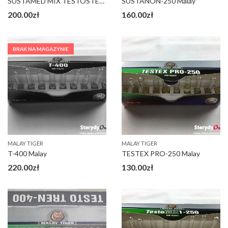
SUSTAMED MIX TESTOSTERONÓW
SUSTANON-250 Malay
200.00
zł
160.00
zł
BRAK NA MAGAZYNIE
MALAY TIGER
MALAY TIGER
T-400 Malay
TESTEX PRO-250 Malay
220.00
zł
130.00
zł