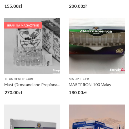
155.00
zł
200.00
zł
BRAK NA MAGAZYNIE
TITAN HEALTHCARE
MALAY TIGER
Mast (Drostanolone Propionate 100)
MASTERON-100 Malay
270.00
zł
180.00
zł