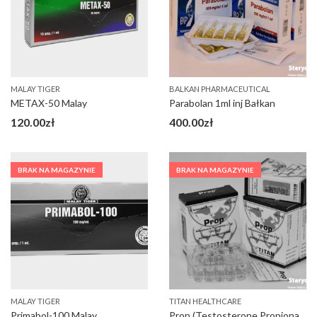
MALAY TIGER
BALKAN PHARMACEUTICAL
METAX-50 Malay
Parabolan 1ml inj Bałkan
120.00
zł
400.00
zł
BRAK NA MAGAZYNIE
BRAK NA MAGAZYNIE
MALAY TIGER
TITAN HEALTHCARE
Primabol-100 Malay
Prop (Testosterone Propionate)