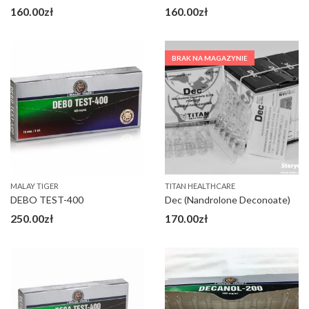
160.00
zł
160.00
zł
BRAK NA MAGAZYNIE
MALAY TIGER
TITAN HEALTHCARE
DEBO TEST-400
Dec (Nandrolone Deconoate)
250.00
zł
170.00
zł