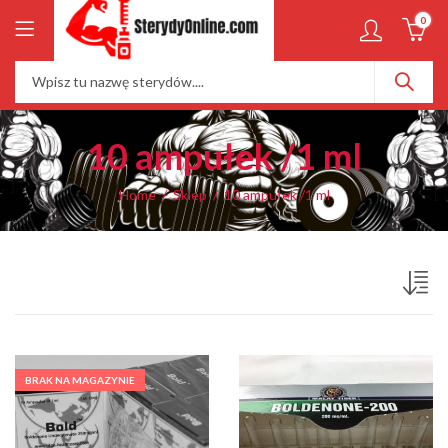
0
10 ampułek /1 ml
Home
Sklep
10 ampułek /1 ml
BRAK NA MAGAZYNIE