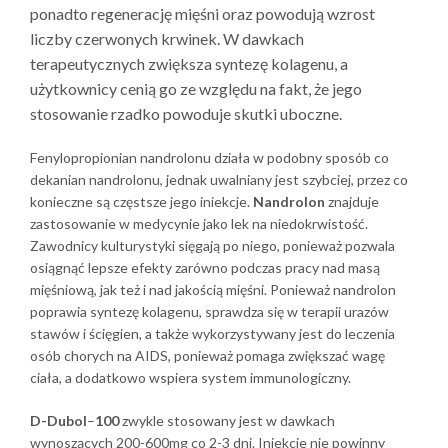
ponadto regenerację mięśni oraz powodują wzrost
liczby czerwonych krwinek. W dawkach
terapeutycznych zwiększa syntezę kolagenu, a
użytkownicy cenią go ze względu na fakt, że jego
stosowanie rzadko powoduje skutki uboczne.
Fenylopropionian nandrolonu działa w podobny sposób co
dekanian nandrolonu, jednak uwalniany jest szybciej, przez co
konieczne są częstsze jego iniekcje.
Nandrolon
znajduje
zastosowanie w medycynie jako lek na niedokrwistość.
Zawodnicy kulturystyki sięgają po niego, ponieważ pozwala
osiągnąć lepsze efekty zarówno podczas pracy nad masą
mięśniową, jak też i nad jakością mięśni. Ponieważ nandrolon
poprawia syntezę kolagenu, sprawdza się w terapii urazów
stawów i ścięgien, a także wykorzystywany jest do leczenia
osób chorych na AIDS, ponieważ pomaga zwiększać wagę
ciała, a dodatkowo wspiera system immunologiczny.
D-Dubol
–
100
zwykle stosowany jest w dawkach
wynoszących 200-600mg co 2-3 dni. Iniekcje nie powinny