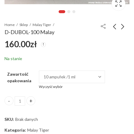
Home
Sklep
Malay Tiger
D-DUBOL-100 Malay
160.00
zł
MASTERON-100
SUSTANON-250
Malay
Malay
180.00
160.00
zł
zł
Na stanie
Zawartość
opakowania
Wyczyść wybór
D-DUBOL-100 Malay ilość
SKU:
Brak danych
Kategoria:
Malay Tiger