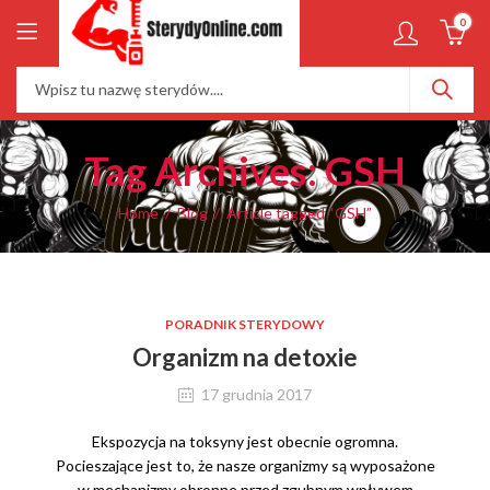
0
Tag Archives: GSH
Home
Blog
Article tagged “GSH”
PORADNIK STERYDOWY
Organizm na detoxie
17 grudnia 2017
Ekspozycja na toksyny jest obecnie ogromna.
Pocieszające jest to, że nasze organizmy są wyposażone
w mechanizmy obronne przed zgubnym wpływem