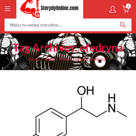
0
Tag Archives: efedryna
Home
Blog
Article tagged “efedryna”