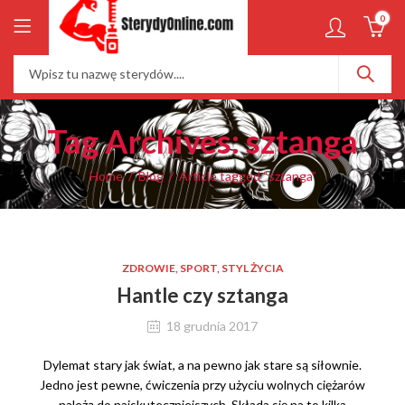
0
Tag Archives: sztanga
Home
Blog
Article tagged “sztanga”
ZDROWIE, SPORT, STYL ŻYCIA
Hantle czy sztanga
18 grudnia 2017
Dylemat stary jak świat, a na pewno jak stare są siłownie.
Jedno jest pewne, ćwiczenia przy użyciu wolnych ciężarów
należą do najskuteczniejszych. Składa się na to kilka