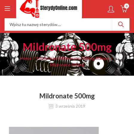
0
Mildronate 500mg
Home
Meldonium (Mildronate) 500mg 60kaps
Mildronate 500mg
Mildronate 500mg
3 września 2019