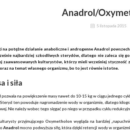
Anadrol/Oxyme
5 listopada 2015
i na potężne działanie anaboliczne i androgenne Anadrol powszechnie
ześnie najbardziej szkodliwych sterydów, dlatego nie zaleca się g
ej zaawansowanych kulturystów, którzy mieli wcześniej styczność z
oraz na temat własnego organizmu, bo to jest równie istotne.
 i siła
 pozwala na powiększenie masy nawet do 10-15 kg w ciągu jednego cyklu 
. Steryd ten powoduje nagromadzenie wody w organizmie, dlatego kilog
wej. Nie należy wobec tego sięgać po niego w przypadku cyklu redukcyj
kulturysty przyjmującego
Oxymetholon
wygląda na bardziej „napuchnię
to
Anadrol
mocno podwyższa siłę, która dzięki retencji wody w organizm