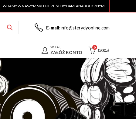
WITAMY W NASZYM SKLEPIE ZE STERYDAMI ANABOLICZNYMI.
E-mail:
info@sterydyonline.com
WITAJ,
0
0.00
zł
ZAŁÓŻ KONTO