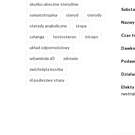
skutku uboczne sterydów
Substa
somatotropina
steryd
sterydy
Nazwy
sterydy anaboliczne
stopa
Czas t
sztanga
testosteron
triceps
układ odpornościowy
Dawko
witaminda d3
zdrowie
Podaw
zwichnięta kostka
Działa
ól podeszwy stopy
Efekt
nastro