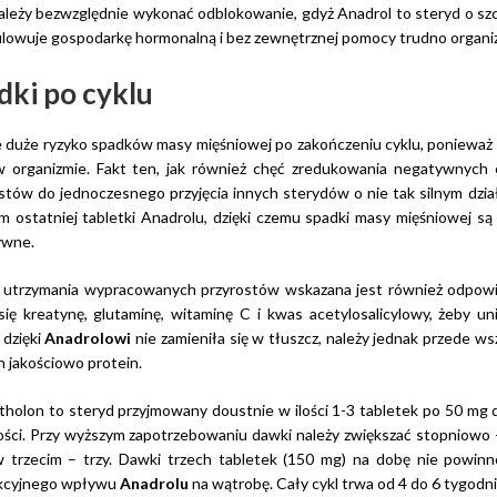
ależy bezwzględnie wykonać odblokowanie, gdyż Anadrol to steryd o sz
ulowuje gospodarkę hormonalną i bez zewnętrznej pomocy trudno organ
dki po cyklu
e duże ryzyko spadków masy mięśniowej po zakończeniu cyklu, ponieważ
 organizmie. Fakt ten, jak również chęć zredukowania negatywnych
stów do jednoczesnego przyjęcia innych sterydów o nie tak silnym dział
m ostatniej tabletki Anadrolu, dzięki czemu spadki masy mięśniowej są 
ywne.
 utrzymania wypracowanych przyrostów wskazana jest również odpowie
 się kreatynę, glutaminę, witaminę C i kwas acetylosalicylowy, żeb
 dzięki
Anadrolowi
nie zamieniła się w tłuszcz, należy jednak przede ws
 jakościowo protein.
holon to steryd przyjmowany doustnie w ilości 1-3 tabletek po 50 mg 
ości. Przy wyższym zapotrzebowaniu dawki należy zwiększać stopniowo 
w trzecim – trzy. Dawki trzech tabletek (150 mg) na dobę nie powin
kcyjnego wpływu
Anadrolu
na wątrobę. Cały cykl trwa od 4 do 6 tygodni