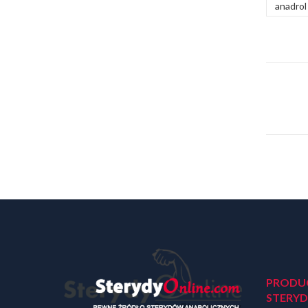
anadrol
PRODU
STERY