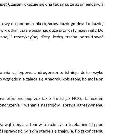
ę”. Czasami okazuje się ona tak silna, że aż uniemożliwia
otowy do podnoszenia ciężarów każdego dnia i o każdej
w krótkim czasie osiągnąć duże przyrosty masy i siły. Do
ej i restrykcyjnej diety, którą trzeba potraktować
ania są typowo androgeniczne: istnieje duże ryzyko
ego względu nie zaleca się Anadrolu kobietom, bo może on
ymetholonu poprzez takie środki jak
HCG
, Tamoxifen
ogorszenia i wahania nastrojów, sprzyja agresywnemu
ża wątrobę, a zatem w trakcie cyklu trzeba mieć ją pod
 i sprawdzić, w jakim stanie się znajduje. Po zakończeniu