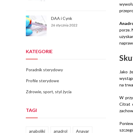
wywołuj
przepr
DAA i Cynk
Anadr
26 stycznia 2022
porze. 
uzyska
naprawd
KATEGORIE
Sku
Poradnik sterydowy
Jako 
wystąpi
Profile sterydowe
na trwa
Zdrowie, sport, styl życia
W przy
Citrat
TAGI
zachowa
Ponie
szczegó
anaboliki
anadrol
Anavar