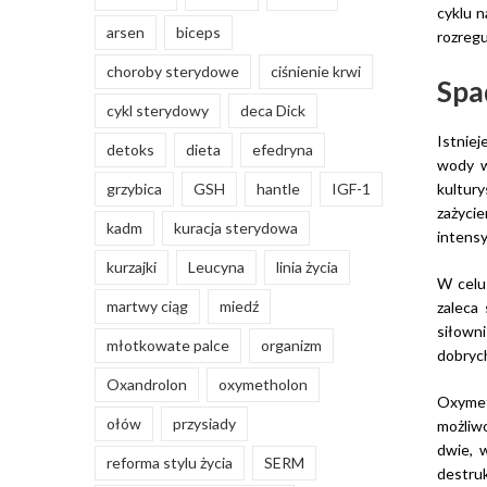
cyklu n
arsen
biceps
rozreg
choroby sterydowe
ciśnienie krwi
Spa
cykl sterydowy
deca Dick
Istniej
detoks
dieta
efedryna
wody w
grzybica
GSH
hantle
IGF-1
kultury
zażycie
kadm
kuracja sterydowa
intens
kurzajki
Leucyna
linia życia
W celu
martwy ciąg
miedź
zaleca
siłowni
młotkowate palce
organizm
dobrych
Oxandrolon
oxymetholon
Oxymet
ołów
przysiady
możliw
dwie, 
reforma stylu życia
SERM
destru