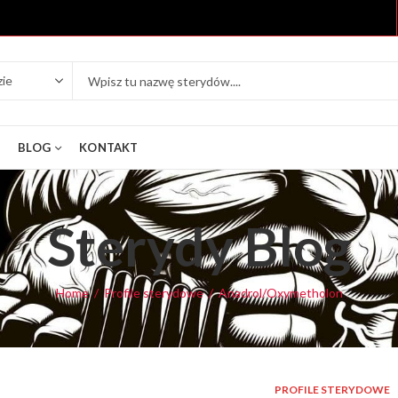
Y
BLOG
KONTAKT
Sterydy Blog
Home
Profile sterydowe
Anadrol/Oxymetholon
PROFILE STERYDOWE