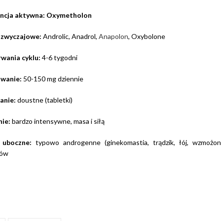
ncja aktywna: Oxymetholon
 zwyczajowe:
Androlic, Anadrol,
Anapolon
, Oxybolone
rwania cyklu:
4-6 tygodni
wanie:
50-150 mg dziennie
anie:
doustne (tabletki)
nie:
bardzo intensywne, masa i siłą
y uboczne:
typowo androgenne (ginekomastia, trądzik, łój, wzmożon
jów