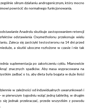
czególnie silnym działaniu androgenicznym, który mocno
izmowi powrócić do normalnego funkcjonowania.
 odstawianie Anadrolu skutkuje zastopowaniem retencji
 efektów odstawienia Oxymetholonu przekonuje wielu
aniu. Zaleca się zastrzyki testosteronu na 14 dni przed
nieduże, a skutki uboczne rozłożone w czasie i nie tak
dnia suplementacja po zakończeniu cyklu. Mianowicie
y uniknąć znacznych spadków. Aby masa wypracowana na
zystkim zadbać o to, aby dieta była bogata w duże ilości
dziennie w zależności od indywidualnych uwarunkowań i
– w pierwszym tygodniu wziąć jedną tabletkę, w drugim
no się jednak przekraczać, przede wszystkim z powodu
.