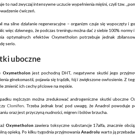
e to nad zwyczaj intensywne uczucie wypełnienia mięśni, czyli tzw. „pomp
owadzenie ćwiczeń.
ol
ma silne działanie regeneracyjne – organizm czuje się wypoczęty i g
Nic więc dziwnego, że podczas treningu można dać z siebie 100% normy i 
nia optymalnych efektów Oxymetholon potrzebuje jednak zbilansowan
ę serio.
tki uboczne
że
Oxymetholon
jest pochodną DHT, negatywne skutki jego przyjmow
enia ginekomastii, pojawia się trądzik, łój i zwiększone owłosienie. Z t
le zmienić ich cechy płciowe na męskie.
padku mężczyzn można zredukować androgeniczne skutki uboczne Ox
 czy
Clomifen
. Trzeba jednak brać pod uwagę, że Anadrol powoduje p
niu oraz jest przyczyną nudności, migren i bólów brzucha.
waż
Oxymetholon
zawiera toksyczne substancje 17alfa, znacznie obcią
lną opieką. Po kilku tygodnia przyjmowania
Anadrolu
warto ją przebadać