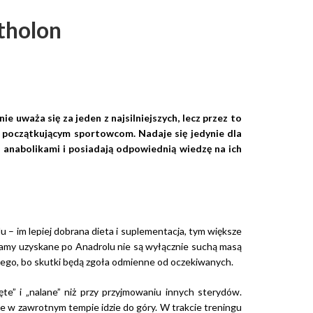
tholon
 uważa się za jeden z najsilniejszych, lecz przez to
o początkującym sportowcom. Nadaje się jedynie dla
 anabolikami i posiadają odpowiednią wiedzę na ich
– im lepiej dobrana dieta i suplementacja, tym większe
ramy uzyskane po Anadrolu nie są wyłącznie suchą masą
nego, bo skutki będą zgoła odmienne od oczekiwanych.
te” i „nalane” niż przy przyjmowaniu innych sterydów.
ie w zawrotnym tempie idzie do góry. W trakcie treningu