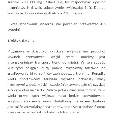
średnio 200-300 mg. Zaleca się, by rozpoczynać cykl od
najmniejszych dawek, sukcesywnie zwiększając ilość. Dobrze
jest także dobową dawkę dzielić na 2-3 mniejsze.
Okres stosowania Anadrolu nie powinien przekraczać 4-6
tygodni.
Efekty działania
Przyjmowanie Anadrolu skutkuje zwiększeniem produkcji
krwinek czerwonych, dzięki czemu możliwy jest
intensywniejszy transport tlenu do mięśni. W ten sposób
kulturyści osiągają dużą pompę mięśniową zaledwie po
zrealizowaniu kilku serii ćwiczeń podczas treningu. Ponadto
wielu sportowców zauważa wyraźne przyrosty masy
mięśniowej w dość krótkim czasie (niektórym udaje się uzyskać
4-5 kg w okresie 14 dni). Warto jednak mieć świadomość, że w
wielu przypadkach większa masa będzie spowodowana
zwiększoną retencją wody. Dodatkowym efektem działania
jest także zauważalny przyrost siły, co pozwala podnosić coraz
większe ciężary w trakcie kolejnych treningów.