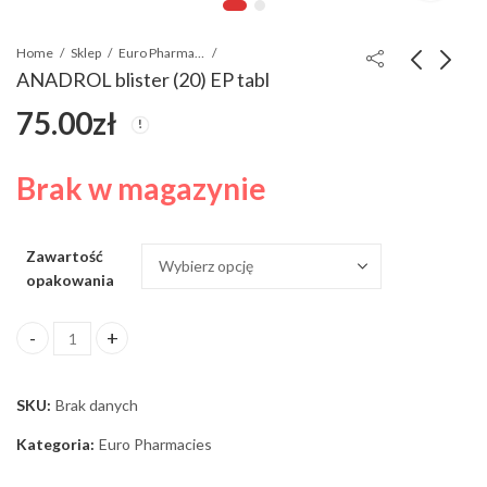
Home
Sklep
Euro Pharmacies
ANADROL blister (20) EP tabl
75.00
zł
CLOMID CLOMIFENE
Testosterone
CITRATE
Cypionate EP
40.00
140.00
zł
zł
Brak w magazynie
Zawartość
opakowania
ANADROL blister (20) EP tabl ilość
SKU:
Brak danych
Kategoria:
Euro Pharmacies