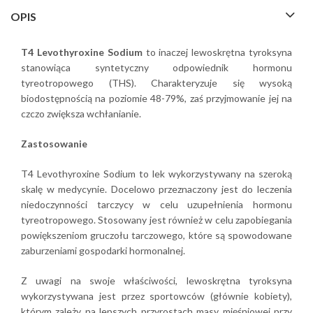
OPIS
T4 Levothyroxine Sodium
to inaczej lewoskrętna tyroksyna
stanowiąca syntetyczny odpowiednik hormonu
tyreotropowego (THS). Charakteryzuje się wysoką
biodostępnością na poziomie 48-79%, zaś przyjmowanie jej na
czczo zwiększa wchłanianie.
Zastosowanie
T4 Levothyroxine Sodium to lek wykorzystywany na szeroką
skalę w medycynie. Docelowo przeznaczony jest do leczenia
niedoczynności tarczycy w celu uzupełnienia hormonu
tyreotropowego. Stosowany jest również w celu zapobiegania
powiększeniom gruczołu tarczowego, które są spowodowane
zaburzeniami gospodarki hormonalnej.
Z uwagi na swoje właściwości, lewoskrętna tyroksyna
wykorzystywana jest przez sportowców (głównie kobiety),
którym zależy na lepszych przyrostach masy mięśniowej przy