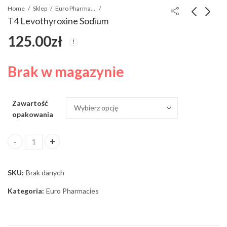
Home
Sklep
Euro Pharmacies
T4 Levothyroxine Sodium
125.00
zł
LETROZOLE EP
CYTOMEL T3
Liothyronine Sodium
205.00
zł
125.00
zł
Brak w magazynie
Zawartość
opakowania
T4 Levothyroxine Sodium ilość
SKU:
Brak danych
Kategoria:
Euro Pharmacies