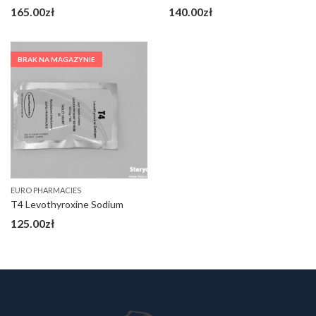
165.00
zł
140.00
zł
BRAK NA MAGAZYNIE
EURO PHARMACIES
T4 Levothyroxine Sodium
125.00
zł