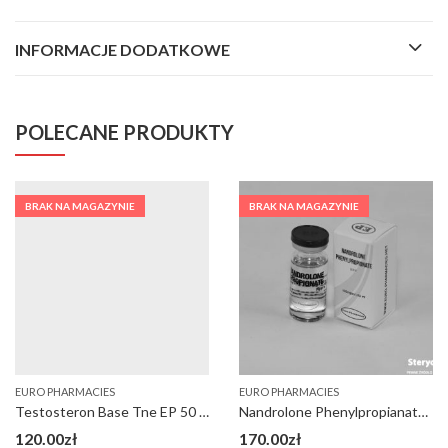
INFORMACJE DODATKOWE
POLECANE PRODUKTY
BRAK NA MAGAZYNIE
BRAK NA MAGAZYNIE
URO PHARMACIES
EURO PHARMACIES
E
Testosteron Base Tne EP 50 mg/ml x 10 ml
Nandrolone Phenylpropianate NPP (szybka deka)
20.00
zł
170.00
zł
1