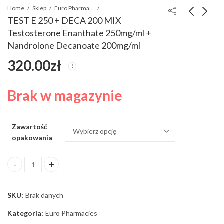
Home
Sklep
Euro Pharmacies
TEST E 250 + DECA 200 MIX
Testosterone Enanthate 250mg/ml +
Testosteron Base Tne
SUSTANON 500
Nandrolone Decanoate 200mg/ml
EP 50 mg/ml x 10 ml
Testosteron MIX w
320.00
zł
podwójnym stężeniu
120.00
220.00
zł
zł
500mg/1ml
Brak w magazynie
Zawartość
opakowania
TEST E 250 + DECA 200 MIX Testosterone Enanthate 250mg/ml +
SKU:
Brak danych
Kategoria:
Euro Pharmacies