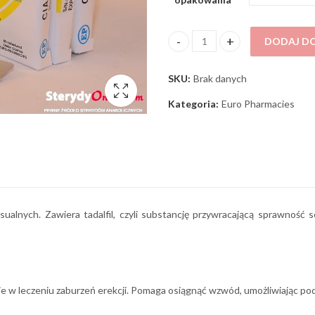
DODAJ D
Cialis EP ilość
SKU:
Brak danych
Kategoria:
Euro Pharmacies
ksualnych. Zawiera tadalfil, czyli substancję przywracającą sprawnoś
nie w leczeniu zaburzeń erekcji. Pomaga osiągnąć wzwód, umożliwiając p