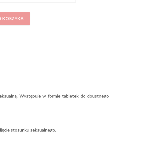
O KOSZYKA
ć seksualną. Występuje w formie tabletek do doustnego
odjęcie stosunku seksualnego.