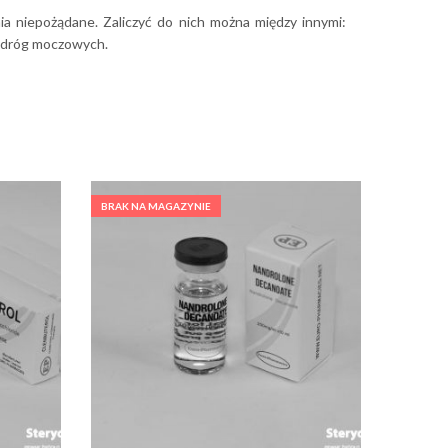
ia niepożądane. Zaliczyć do nich można między innymi:
ie dróg moczowych.
BRAK NA MAGAZYNIE
BRAK NA