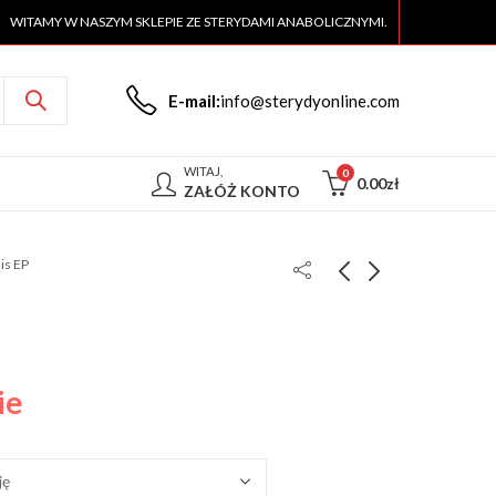
WITAMY W NASZYM SKLEPIE ZE STERYDAMI ANABOLICZNYMI.
E-mail:
info@sterydyonline.com
WITAJ,
0
0.00
zł
ZAŁÓŻ KONTO
lis EP
Viagra EP
Clomid EP
80.00
80.00
zł
zł
ie