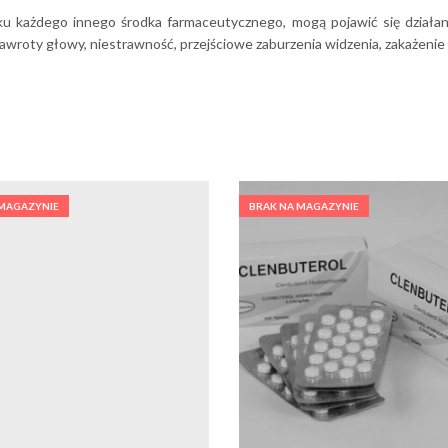
dku każdego innego środka farmaceutycznego, mogą pojawić się działan
 zawroty głowy, niestrawność, przejściowe zaburzenia widzenia, zakażen
 MAGAZYNIE
BRAK NA MAGAZYNIE