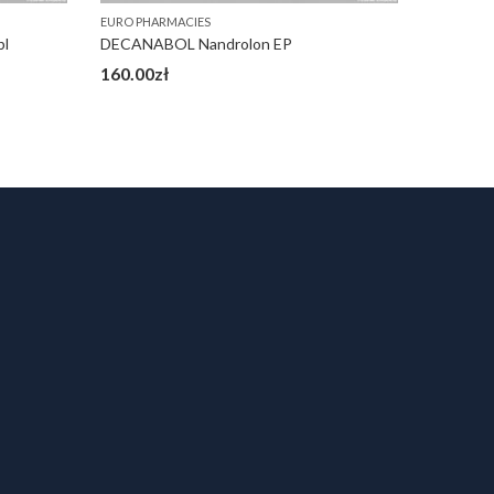
EURO PHARMACIES
EURO PHA
bl
DECANABOL Nandrolon EP
Viagra E
160.00
zł
80.00
zł