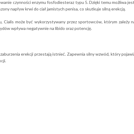
anie czynności enzymu fosfodiesteraz typu 5. Dzięki temu możliwa jest 
ony napływ krwi do ciał jamistych penisa, co skutkuje silną erekcją.
u, Cialis może być wykorzystywany przez sportowców, którym zależy n
rydów wpływa negatywnie na libido oraz potencję.
zaburzenia erekcji przestają istnieć. Zapewnia silny wzwód, który pojawi
cji.