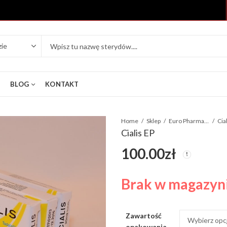
Y
BLOG
KONTAKT
Home
Sklep
Euro Pharmacies
Cia
Cialis EP
100.00
zł
Brak w magazyn
Zawartość
opakowania