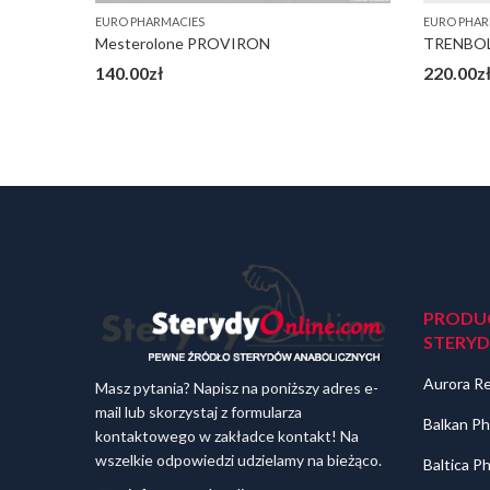
EURO PHARMACIES
EURO PHAR
Mesterolone PROVIRON
TRENBOL
140.00
zł
220.00
z
PRODU
STERY
Aurora R
Masz pytania? Napisz na poniższy adres e-
mail lub skorzystaj z formularza
Balkan Ph
kontaktowego w zakładce kontakt! Na
wszelkie odpowiedzi udzielamy na bieżąco.
Baltica P