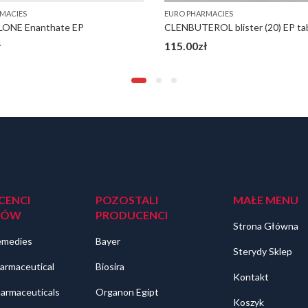
MACIES
EURO PHARMACIES
ONE Enanthate EP
CLENBUTEROL blister (20) EP ta
ł
115.00
zł
CENCI
POZOSTALI
MAŁE MENU
DÓW
PRODUCENCI
Strona Główna
emedies
Bayer
Sterydy Sklep
armaceutical
Biosira
Kontakt
harmaceuticals
Organon Egipt
Koszyk