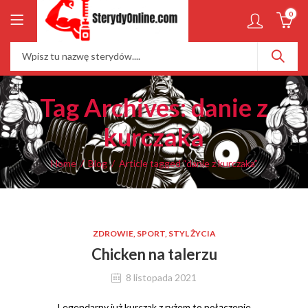
0
Tag Archives: danie z
kurczaka
Home
Blog
Article tagged “danie z kurczaka”
ZDROWIE, SPORT, STYL ŻYCIA
Chicken na talerzu
8 listopada 2021
Legendarny już kurczak z ryżem to połączenie