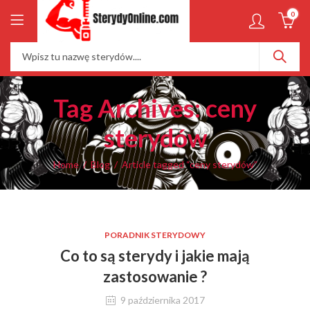
0
Tag Archives: ceny
sterydów
Home
Blog
Article tagged “ceny sterydów”
PORADNIK STERYDOWY
Co to są sterydy i jakie mają
zastosowanie ?
9 października 2017