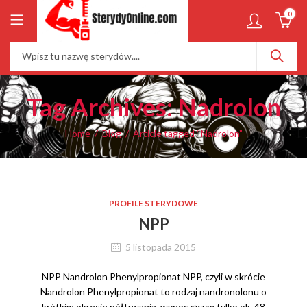
0
Tag Archives: Nadrolon
Home
Blog
Article tagged “Nadrolon”
PROFILE STERYDOWE
NPP
5 listopada 2015
NPP Nandrolon Phenylpropionat NPP, czyli w skrócie
Nandrolon Phenylpropionat to rodzaj nandronolonu o
krótkim okresie półtrwania, wynoszącym tylko ok. 48