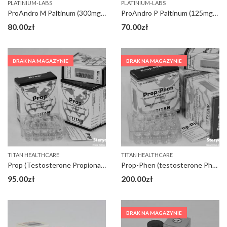
PLATINIUM-LABS
PLATINIUM-LABS
ProAndro M Paltinum (300mg) op 5 ml
ProAndro P Paltinum (125mg) op 5 ml
80.00
zł
70.00
zł
BRAK NA MAGAZYNIE
BRAK NA MAGAZYNIE
TITAN HEALTHCARE
TITAN HEALTHCARE
Prop (Testosterone Propionate)
Prop-Phen (testosterone Phenylopropionate 100)
95.00
zł
200.00
zł
BRAK NA MAGAZYNIE