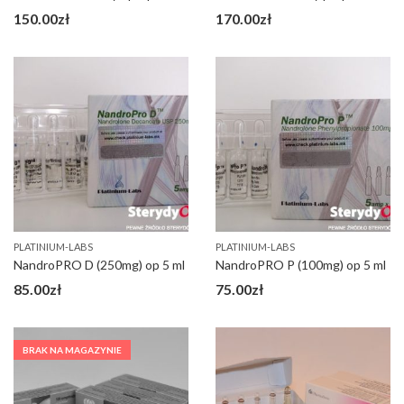
150.00
zł
170.00
zł
PLATINIUM-LABS
PLATINIUM-LABS
NandroPRO D (250mg) op 5 ml
NandroPRO P (100mg) op 5 ml
85.00
zł
75.00
zł
BRAK NA MAGAZYNIE