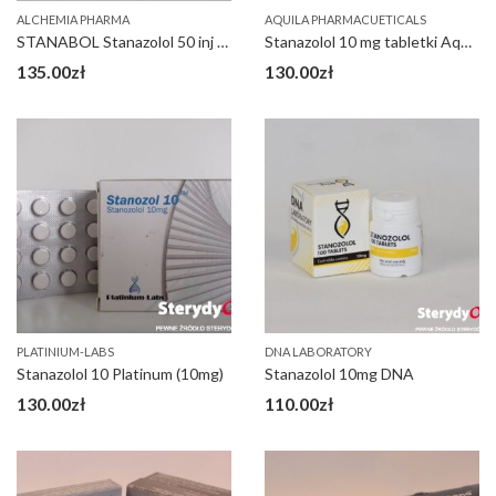
ALCHEMIA PHARMA
AQUILA PHARMACUETICALS
STANABOL Stanazolol 50 inj Alchemia
Stanazolol 10 mg tabletki Aquila
135.00
zł
130.00
zł
PLATINIUM-LABS
DNA LABORATORY
Stanazolol 10 Platinum (10mg)
Stanazolol 10mg DNA
130.00
zł
110.00
zł