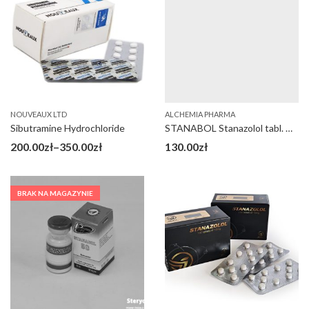
NOUVEAUX LTD
ALCHEMIA PHARMA
Sibutramine Hydrochloride
STANABOL Stanazolol tabl. Alchemia
Zakres
200.00
zł
–
350.00
zł
130.00
zł
cen:
od
BRAK NA MAGAZYNIE
200.00zł
do
350.00zł