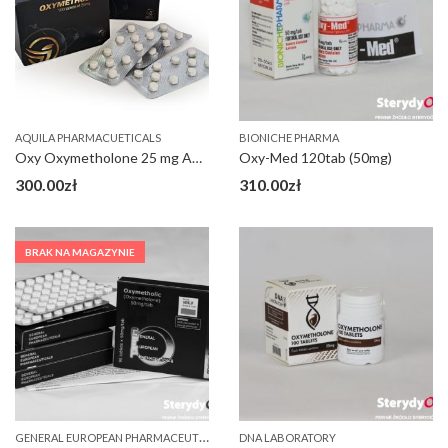
AQUILA PHARMACUETICALS
BIONICHE PHARMA
Oxy Oxymetholone 25 mg Aquila
Oxy-Med 120tab (50mg)
300.00
zł
310.00
zł
BRAK NA MAGAZYNIE
G
ENERAL EUROPEAN PHARMACEUTICALS (GEP)
DNA LABORATORY