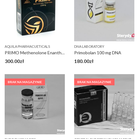
AQUILA PHARMACUETICALS
DNA LABORATORY
PRIMO Methenolone Enanthate 100 mg
Primobolan 100 mg DNA
300.00
zł
180.00
zł
BRAK NA MAGAZYNIE
BRAK NA MAGAZYNIE