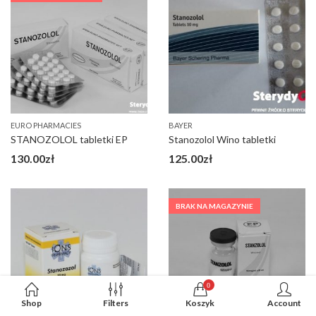
EURO PHARMACIES
BAYER
STANOZOLOL tabletki EP
Stanozolol Wino tabletki
130.00
zł
125.00
zł
BRAK NA MAGAZYNIE
0
Shop
Filters
Koszyk
Account