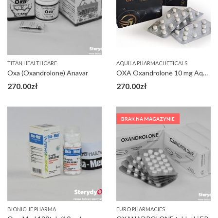
TITAN HEALTHCARE
AQUILA PHARMACUETICALS
Oxa (Oxandrolone) Anavar
OXA Oxandrolone 10 mg Aquila
270.00
zł
270.00
zł
BRAK NA MAGAZYNIE
BIONICHE PHARMA
EURO PHARMACIES