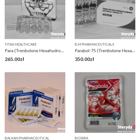
TITAN HEALTHCARE
B.M PHARMACEUTICALS
Para (Trenbolone Hexahydrobenzylcarbonate 76,5mg)
Parabol-75 (Trenbolone Hexahydrobenzylcarbonate)
265.00
zł
350.00
zł
BALKAN PHARMACEUTICAL
BIOSIRA