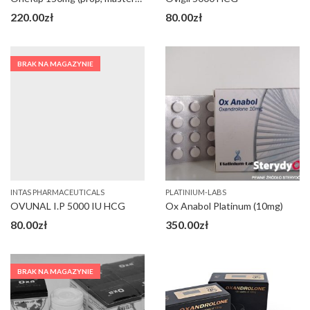
220.00
zł
80.00
zł
BRAK NA MAGAZYNIE
INTAS PHARMACEUTICALS
PLATINIUM-LABS
OVUNAL I.P 5000 IU HCG
Ox Anabol Platinum (10mg)
80.00
zł
350.00
zł
BRAK NA MAGAZYNIE