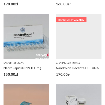
170.00
zł
160.00
zł
BRAK NA MAGAZYNIE
IONS PHARMACY
ALCHEMIA PHARMA
NadroRapid (NPP) 100 mg
Nandrolon Decante DECANABOL 250
150.00
zł
170.00
zł