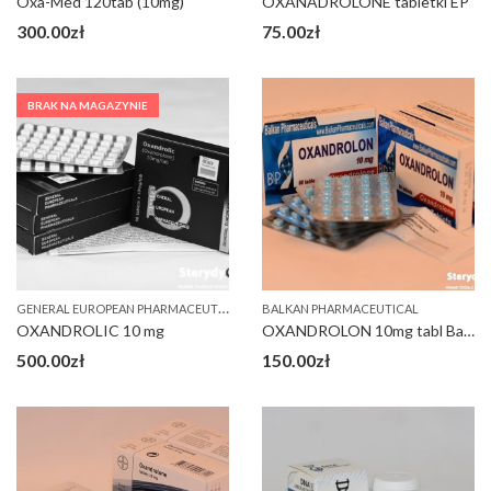
Oxa-Med 120tab (10mg)
OXANADROLONE tabletki EP
300.00
zł
75.00
zł
BRAK NA MAGAZYNIE
G
ENERAL EUROPEAN PHARMACEUTICALS (GEP)
BALKAN PHARMACEUTICAL
OXANDROLIC 10 mg
OXANDROLON 10mg tabl Bałkan
500.00
zł
150.00
zł