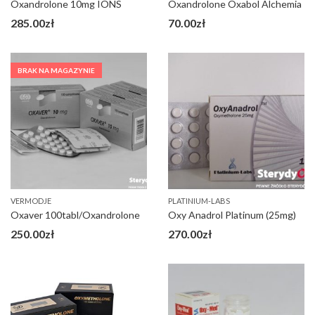
Oxandrolone 10mg IONS
Oxandrolone Oxabol Alchemia
285.00
zł
70.00
zł
BRAK NA MAGAZYNIE
VERMODJE
PLATINIUM-LABS
Oxaver 100tabl/Oxandrolone
Oxy Anadrol Platinum (25mg)
250.00
zł
270.00
zł