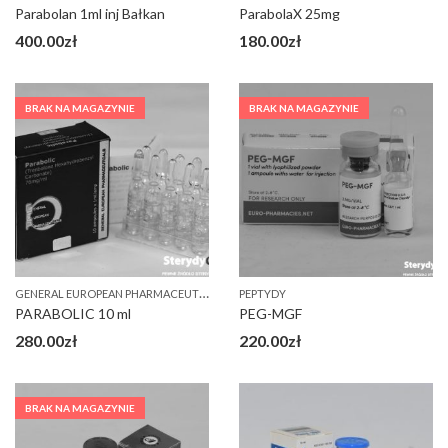
Parabolan 1ml inj Bałkan
ParabolaX 25mg
400.00
zł
180.00
zł
BRAK NA MAGAZYNIE
BRAK NA MAGAZYNIE
G
ENERAL EUROPEAN PHARMACEUTICALS (GEP)
PEPTYDY
PARABOLIC 10 ml
PEG-MGF
280.00
zł
220.00
zł
BRAK NA MAGAZYNIE