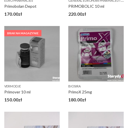
G
ENERAL EUROPEAN PHARMACEUTICALS (GEP)
EURO PHARMACIES
Primobolan Depot
PRIMOBOLIC 10 ml
170.00
zł
220.00
zł
BRAK NA MAGAZYNIE
VERMODJE
BIOSIRA
Primover 10 ml
PrimoX 25mg
150.00
zł
180.00
zł