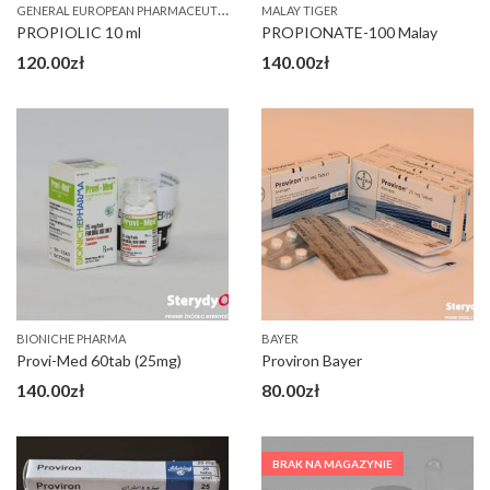
G
ENERAL EUROPEAN PHARMACEUTICALS (GEP)
MALAY TIGER
PROPIOLIC 10 ml
PROPIONATE-100 Malay
120.00
zł
140.00
zł
BIONICHE PHARMA
BAYER
Provi-Med 60tab (25mg)
Proviron Bayer
140.00
zł
80.00
zł
BRAK NA MAGAZYNIE