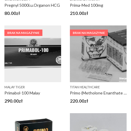
Pregnyl 5000i.u.Organon HCG
Prima-Med 100mg
80.00
zł
210.00
zł
BRAK NA MAGAZYNIE
BRAK NA MAGAZYNIE
MALAY TIGER
TITAN HEALTHCARE
Primabol-100 Malay
Primo (Metholone Enanthate 100mg)
290.00
zł
220.00
zł