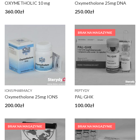
OXYMETHOLIC 10 mg
Oxymetholone 25mg DNA
360.00
zł
250.00
zł
BRAK NA MAGAZYNIE
IONS PHARMACY
PEPTYDY
Oxymetholone 25mg IONS
PAL-GHK
200.00
zł
100.00
zł
BRAK NA MAGAZYNIE
BRAK NA MAGAZYNIE