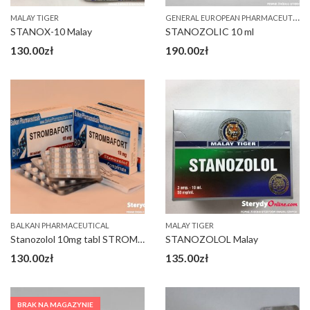
G
ENERAL EUROPEAN PHARMACEUTICALS (GEP)
MALAY TIGER
STANOX-10 Malay
STANOZOLIC 10 ml
130.00
zł
190.00
zł
BALKAN PHARMACEUTICAL
MALAY TIGER
Stanozolol 10mg tabl STROMBAFORT Bałkan
STANOZOLOL Malay
130.00
zł
135.00
zł
BRAK NA MAGAZYNIE