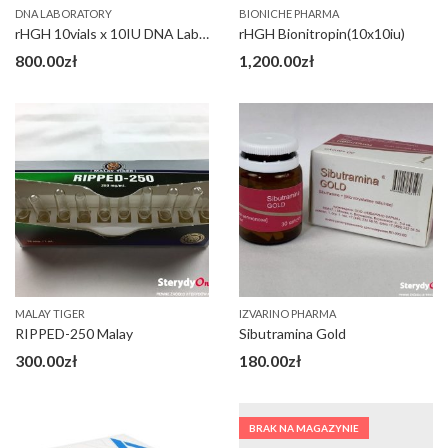
DNA LABORATORY
BIONICHE PHARMA
rHGH 10vials x 10IU DNA Laboratory
rHGH Bionitropin(10x10iu)
800.00
zł
1,200.00
zł
MALAY TIGER
IZVARINO PHARMA
RIPPED-250 Malay
Sibutramina Gold
300.00
zł
180.00
zł
BRAK NA MAGAZYNIE