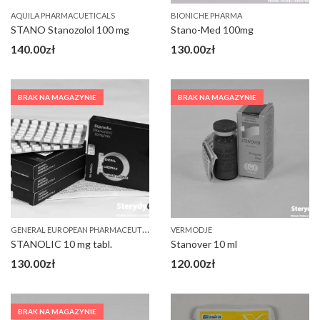
AQUILA PHARMACUETICALS
BIONICHE PHARMA
STANO Stanozolol 100 mg
Stano-Med 100mg
140.00
zł
130.00
zł
BRAK NA MAGAZYNIE
BRAK NA MAGAZYNIE
G
ENERAL EUROPEAN PHARMACEUTICALS (GEP)
VERMODJE
STANOLIC 10 mg tabl.
Stanover 10 ml
130.00
zł
120.00
zł
BRAK NA MAGAZYNIE