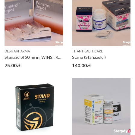
DESMA PHARMA
TITAN HEALTHCARE
Stanazolol 50mg inj WINSTROL DEPOT
Stano (Stanazolol)
75.00
zł
140.00
zł