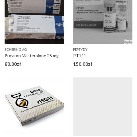
SCHERING AG
PEPTYDY
Proviron Masterolone 25 mg
PT141
80.00
zł
150.00
zł