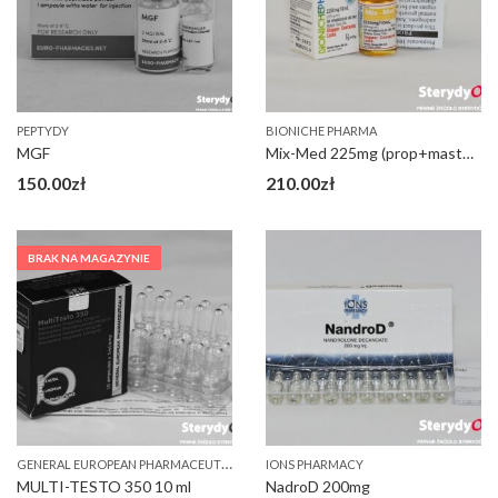
PEPTYDY
BIONICHE PHARMA
MGF
Mix-Med 225mg (prop+master+tren a)
150.00
zł
210.00
zł
BRAK NA MAGAZYNIE
G
ENERAL EUROPEAN PHARMACEUTICALS (GEP)
IONS PHARMACY
MULTI-TESTO 350 10 ml
NadroD 200mg