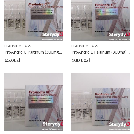
PLATINIUM-LABS
PLATINIUM-LABS
ProAndro C Paltinum (300mg) op 5 ml
ProAndro E Paltinum (300mg) op 5 ml
65.00
zł
100.00
zł