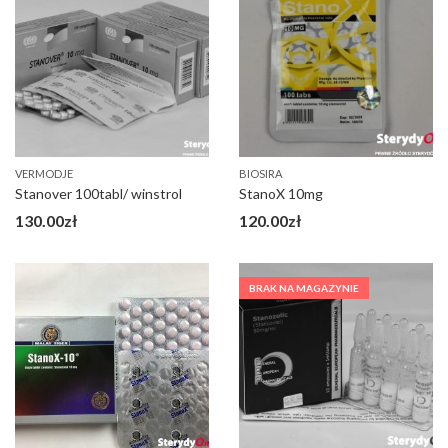
VERMODJE
BIOSIRA
Stanover 100tabl/ winstrol
StanoX 10mg
130.00
zł
120.00
zł
BRAK NA MAGAZYNIE