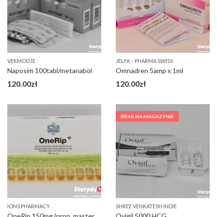
VERMODJE
JELFA – PHARMA SWISS
Naposim 100tabl/metanabol
Omnadren 5amp x 1ml
120.00
zł
120.00
zł
BRAK NA MAGAZYNIE
IONS PHARMACY
SHREE VENKATESH INDIE
OneRip 150mg (prop, masteron, tern acet)
Ovigil 5000 HCG