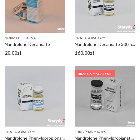
NORMA HELLAS S.A
DNA LABORATORY
Nandrolone Decanoate
Nandrolone Decanoate 300mg DNA
20.00
zł
160.00
zł
BRAK NA MAGAZYNIE
DNA LABORATORY
EURO PHARMACIES
Nandrolone Phenylopropionate 100mg DNA
Nandrolone Phenylpropianate NPP (szybka deka)