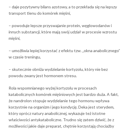
– daje pozytywny bilans azotowy, a to przekłada się na lepszy
transport tlenu do komórek mięśni,
– powoduje lepsze przyswajanie protein, węglowodanów i
innych substancji, które mają swój udział w procesie wzrostu
mięśni,
– umożliwia lepiej korzystać z efektu tzw. „okna anabolicznego”
w czasie treningu,
– skutecznie obniża wydzielanie kortyzolu, który nie bez
powodu zwany jest hormonem stresu.
Rola wspomnianego wyżej kortyzolu w procesach
katabolicznych komórek mięśniowych jest bardzo duża. A fakt,
że nandrolon stopuje wydzielanie tego hormonu wpływa
korzystnie na organizm i jego kondycję. Deka jest sterydem,
który oprócz natury anabolicznej, wykazuje też istotne
właściwości antykataboliczne. Trudno się zatem dziwić, że z
możliwości jakie daje preparat, chętnie korzystają chociażby