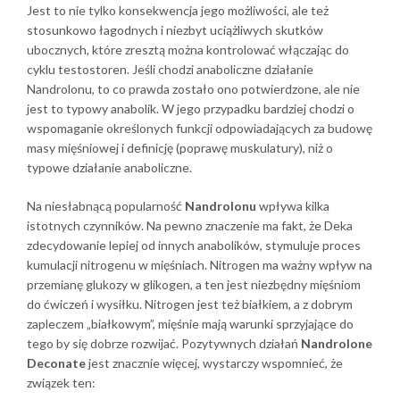
Jest to nie tylko konsekwencja jego możliwości, ale też
stosunkowo łagodnych i niezbyt uciążliwych skutków
ubocznych, które zresztą można kontrolować włączając do
cyklu testostoren. Jeśli chodzi anaboliczne działanie
Nandrolonu, to co prawda zostało ono potwierdzone, ale nie
jest to typowy anabolik. W jego przypadku bardziej chodzi o
wspomaganie określonych funkcji odpowiadających za budowę
masy mięśniowej i definicję (poprawę muskulatury), niż o
typowe działanie anaboliczne.
Na niesłabnącą popularność
Nandrolonu
wpływa kilka
istotnych czynników. Na pewno znaczenie ma fakt, że Deka
zdecydowanie lepiej od innych anabolików, stymuluje proces
kumulacji nitrogenu w mięśniach. Nitrogen ma ważny wpływ na
przemianę glukozy w glikogen, a ten jest niezbędny mięśniom
do ćwiczeń i wysiłku. Nitrogen jest też białkiem, a z dobrym
zapleczem „białkowym”, mięśnie mają warunki sprzyjające do
tego by się dobrze rozwijać. Pozytywnych działań
Nandrolone
Deconate
jest znacznie więcej, wystarczy wspomnieć, że
związek ten: