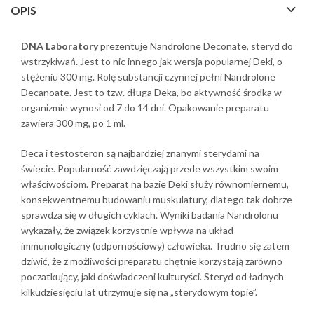
OPIS
DNA Laboratory
prezentuje Nandrolone Deconate, steryd do
wstrzykiwań. Jest to nic innego jak wersja popularnej Deki, o
stężeniu 300 mg. Rolę substancji czynnej pełni Nandrolone
Decanoate. Jest to tzw. długa Deka, bo aktywność środka w
organizmie wynosi od 7 do 14 dni. Opakowanie preparatu
zawiera 300 mg, po 1 ml.
Deca i testosteron są najbardziej znanymi sterydami na
świecie. Popularność zawdzięczają przede wszystkim swoim
właściwościom. Preparat na bazie Deki służy równomiernemu,
konsekwentnemu budowaniu muskulatury, dlatego tak dobrze
sprawdza się w długich cyklach. Wyniki badania Nandrolonu
wykazały, że związek korzystnie wpływa na układ
immunologiczny (odpornościowy) człowieka. Trudno się zatem
dziwić, że z możliwości preparatu chętnie korzystają zarówno
poczatkujący, jaki doświadczeni kulturyści. Steryd od ładnych
kilkudziesięciu lat utrzymuje się na „sterydowym topie”.