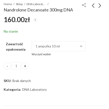
Home
Sklep
DNA Laboratory
Nandrolone Decanoate 300mg DNA
160.00
zł
Testosterone
Testosterone Mix
Cypionate 300mg DNA
300mg DNA
135.00
160.00
zł
zł
Na stanie
Zawartość
opakowania
Wyczyść wybór
Nandrolone Decanoate 300mg DNA ilość
SKU:
Brak danych
Kategoria:
DNA Laboratory