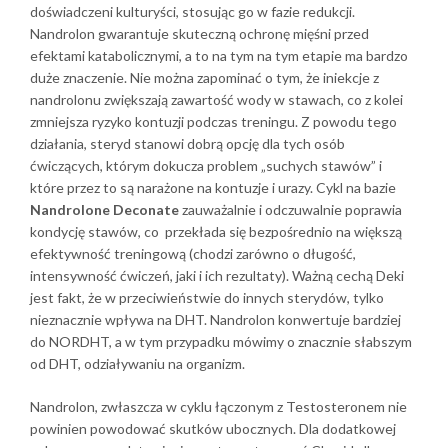
doświadczeni kulturyści, stosując go w fazie redukcji.
Nandrolon gwarantuje skuteczną ochronę mięśni przed
efektami katabolicznymi, a to na tym na tym etapie ma bardzo
duże znaczenie. Nie można zapominać o tym, że iniekcje z
nandrolonu zwiększają zawartość wody w stawach, co z kolei
zmniejsza ryzyko kontuzji podczas treningu. Z powodu tego
działania, steryd stanowi dobrą opcję dla tych osób
ćwiczących, którym dokucza problem „suchych stawów” i
które przez to są narażone na kontuzje i urazy. Cykl na bazie
Nandrolone Deconate
zauważalnie i odczuwalnie poprawia
kondycję stawów, co przekłada się bezpośrednio na większą
efektywność treningową (chodzi zarówno o długość,
intensywność ćwiczeń, jaki i ich rezultaty). Ważną cechą Deki
jest fakt, że w przeciwieństwie do innych sterydów, tylko
nieznacznie wpływa na DHT. Nandrolon konwertuje bardziej
do NORDHT, a w tym przypadku mówimy o znacznie słabszym
od DHT, odziaływaniu na organizm.
Nandrolon, zwłaszcza w cyklu łączonym z Testosteronem nie
powinien powodować skutków ubocznych. Dla dodatkowej