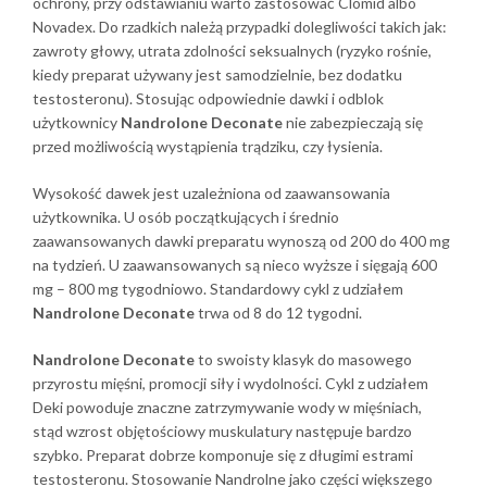
ochrony, przy odstawianiu warto zastosować Clomid albo
Novadex. Do rzadkich należą przypadki dolegliwości takich jak:
zawroty głowy, utrata zdolności seksualnych (ryzyko rośnie,
kiedy preparat używany jest samodzielnie, bez dodatku
testosteronu). Stosując odpowiednie dawki i odblok
użytkownicy
Nandrolone Deconate
nie zabezpieczają się
przed możliwością wystąpienia trądziku, czy łysienia.
Wysokość dawek jest uzależniona od zaawansowania
użytkownika. U osób początkujących i średnio
zaawansowanych dawki preparatu wynoszą od 200 do 400 mg
na tydzień. U zaawansowanych są nieco wyższe i sięgają 600
mg – 800 mg tygodniowo. Standardowy cykl z udziałem
Nandrolone Deconate
trwa od 8 do 12 tygodni.
Nandrolone Deconate
to swoisty klasyk do masowego
przyrostu mięśni, promocji siły i wydolności. Cykl z udziałem
Deki powoduje znaczne zatrzymywanie wody w mięśniach,
stąd wzrost objętościowy muskulatury następuje bardzo
szybko. Preparat dobrze komponuje się z długimi estrami
testosteronu. Stosowanie Nandrolne jako części większego