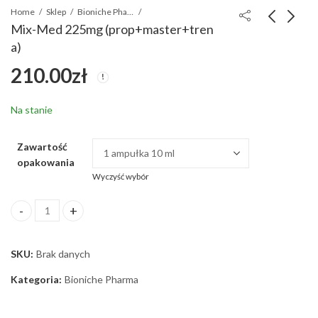
Home
Sklep
Bioniche Pharma
Mix-Med 225mg (prop+master+tren
a)
Droste-Med 150mg
Prima-Med 100mg
210.00
zł
180.00
210.00
zł
zł
Na stanie
Zawartość
opakowania
Wyczyść wybór
Mix-Med 225mg (prop+master+tren a) ilość
SKU:
Brak danych
Kategoria:
Bioniche Pharma