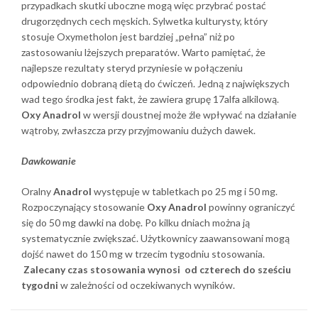
przypadkach skutki uboczne mogą więc przybrać postać
drugorzędnych cech męskich. Sylwetka kulturysty, który
stosuje Oxymetholon jest bardziej „pełna” niż po
zastosowaniu lżejszych preparatów. Warto pamiętać, że
najlepsze rezultaty steryd przyniesie w połączeniu
odpowiednio dobraną dietą do ćwiczeń. Jedną z największych
wad tego środka jest fakt, że zawiera grupę 17alfa alkilową.
Oxy Anadrol
w wersji doustnej może źle wpływać na działanie
wątroby, zwłaszcza przy przyjmowaniu dużych dawek.
Dawkowanie
Oralny
Anadrol
występuje w tabletkach po 25 mg i 50 mg.
Rozpoczynający stosowanie
Oxy Anadrol
powinny ograniczyć
się do 50 mg dawki na dobę. Po kilku dniach można ją
systematycznie zwiększać. Użytkownicy zaawansowani mogą
dojść nawet do 150 mg w trzecim tygodniu stosowania.
Zalecany czas stosowania wynosi od czterech do sześciu
tygodni
w zależności od oczekiwanych wyników.