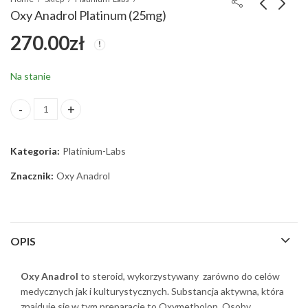
Oxy Anadrol Platinum (25mg)
270.00
zł
Ox Anabol Platinum
ProAndro P Paltinum
(10mg)
(125mg) op 5 ml
350.00
70.00
zł
zł
Na stanie
Oxy Anadrol Platinum (25mg) ilość
Kategoria:
Platinium-Labs
Znacznik:
Oxy Anadrol
OPIS
Oxy Anadrol
to steroid, wykorzystywany zarówno do celów
medycznych jak i kulturystycznych. Substancja aktywna, która
znajduje się w tym preparacie to Oxymetholon. Osoby