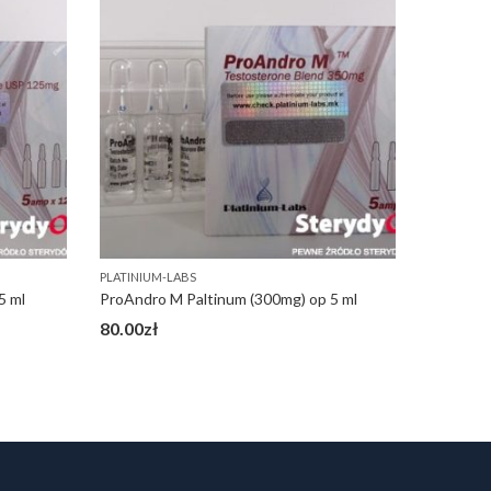
PLATINIUM-LABS
PLATINIUM
5 ml
ProAndro M Paltinum (300mg) op 5 ml
Oxy Anad
80.00
zł
270.00
z