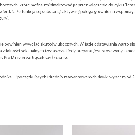
ubocznych, które można zminimalizować poprzez włączenie do cyklu Test
twierdzić, że funkcja tej substancji aktywnej polega głównie na wspomag
ury).
nie powinien wywołać skutków ubocznych. W fazie odstawiania warto si
rata zdolności seksualnych (zwłaszcza kiedy preparat jest stosowany samo
o D nie grozi trądzik czy łysienie.
dnika. U początkujących i średnio zaawansowanych dawki wynoszą od 2