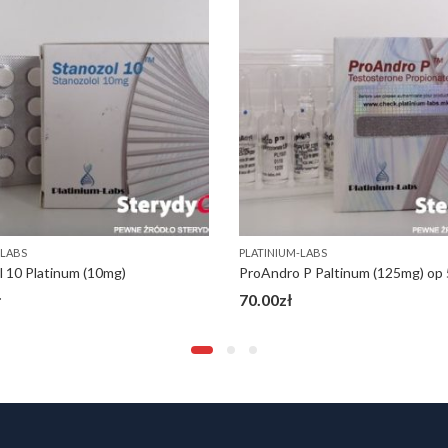
-LABS
PLATINIUM-LABS
l 10 Platinum (10mg)
ProAndro P Paltinum (125mg) op 
ł
70.00
zł