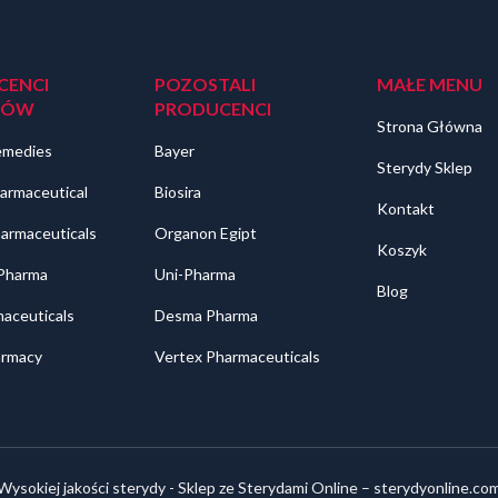
CENCI
POZOSTALI
MAŁE MENU
DÓW
PRODUCENCI
Strona Główna
emedies
Bayer
Sterydy Sklep
armaceutical
Biosira
Kontakt
harmaceuticals
Organon Egipt
Koszyk
 Pharma
Uni-Pharma
Blog
aceuticals
Desma Pharma
rmacy
Vertex Pharmaceuticals
Wysokiej jakości sterydy - Sklep ze Sterydami Online – sterydyonline.co