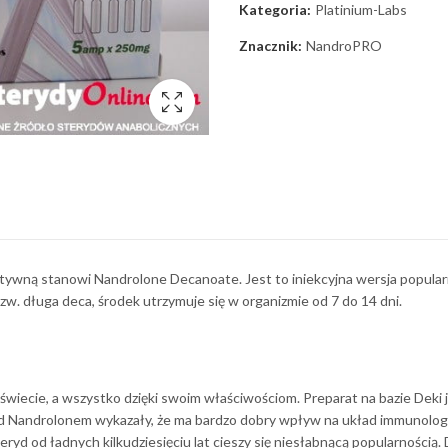
Kategoria:
Platinium-Labs
Znacznik:
NandroPRO
ktywną stanowi Nandrolone Decanoate. Jest to iniekcyjna wersja popula
w. długa deca, środek utrzymuje się w organizmie od 7 do 14 dni.
 świecie, a wszystko dzięki swoim właściwościom. Preparat na bazie De
nad Nandrolonem wykazały, że ma bardzo dobry wpływ na układ immunolog
eryd od ładnych kilkudziesięciu lat cieszy się niesłabnącą popularnością. 