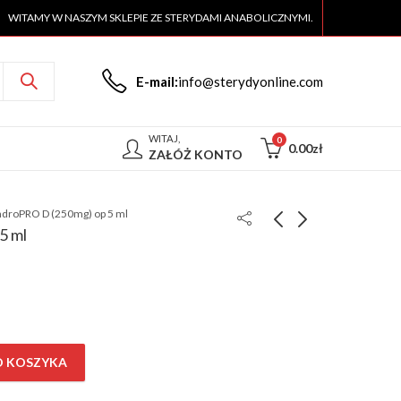
WITAMY W NASZYM SKLEPIE ZE STERYDAMI ANABOLICZNYMI.
E-mail:
info@sterydyonline.com
WITAJ,
0
0.00
zł
ZAŁÓŻ KONTO
droPRO D (250mg) op 5 ml
5 ml
EQ-PRO Platinum
NandroPRO P (100mg)
(250mg) op 5 ml
op 5 ml
75.00
75.00
zł
zł
O KOSZYKA
lość