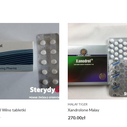
MALAY TIGER
l Wino tabletki
Xandrolone Malay
ł
270.00
zł