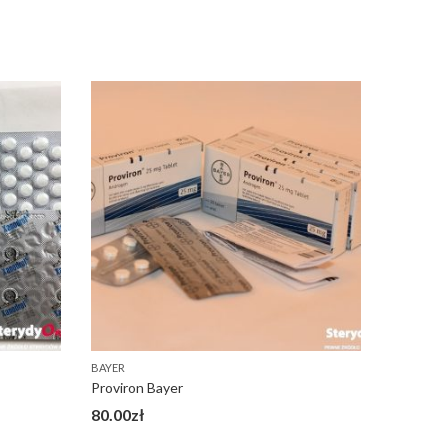
BAYER
AQUILA P
Proviron Bayer
OXA Oxan
80.00
zł
270.00
z