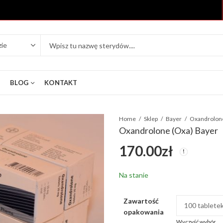
Y
BLOG
KONTAKT
Home
Sklep
Bayer
Oxandrolone
Oxandrolone (Oxa) Bayer
170.00
zł
Na stanie
Zawartość
opakowania
Wyczyść wybór