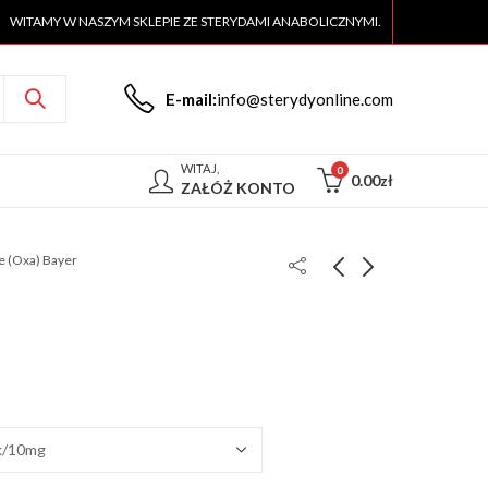
WITAMY W NASZYM SKLEPIE ZE STERYDAMI ANABOLICZNYMI.
E-mail:
info@sterydyonline.com
WITAJ,
0
0.00
zł
ZAŁÓŻ KONTO
 (Oxa) Bayer
Metanabol 100
OXYMETHOLIC 10
tabletek Bayer
mg
100.00
360.00
zł
zł