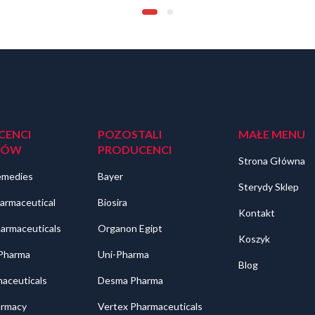
CENCI
POZOSTALI
MAŁE MENU
DÓW
PRODUCENCI
Strona Główna
emedies
Bayer
Sterydy Sklep
armaceutical
Biosira
Kontakt
harmaceuticals
Organon Egipt
Koszyk
 Pharma
Uni-Pharma
Blog
aceuticals
Desma Pharma
rmacy
Vertex Pharmaceuticals