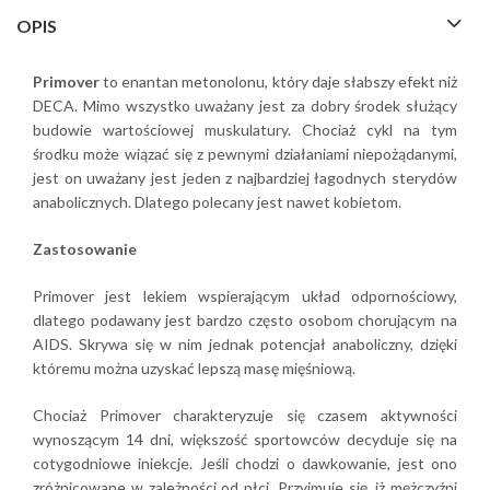
OPIS
Primover
to enantan metonolonu, który daje słabszy efekt niż
DECA. Mimo wszystko uważany jest za dobry środek służący
budowie wartościowej muskulatury. Chociaż cykl na tym
środku może wiązać się z pewnymi działaniami niepożądanymi,
jest on uważany jest jeden z najbardziej łagodnych sterydów
anabolicznych. Dlatego polecany jest nawet kobietom.
Zastosowanie
Primover jest lekiem wspierającym układ odpornościowy,
dlatego podawany jest bardzo często osobom chorującym na
AIDS. Skrywa się w nim jednak potencjał anaboliczny, dzięki
któremu można uzyskać lepszą masę mięśniową.
Chociaż Primover charakteryzuje się czasem aktywności
wynoszącym 14 dni, większość sportowców decyduje się na
cotygodniowe iniekcje. Jeśli chodzi o dawkowanie, jest ono
zróżnicowane w zależności od płci. Przyjmuje się, iż mężczyźni