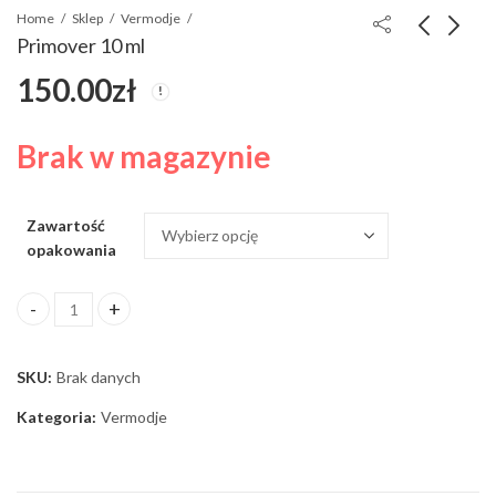
Home
Sklep
Vermodje
Primover 10 ml
150.00
zł
Sustaver 10 ml
Boldever 10 ml
110.00
120.00
zł
zł
Brak w magazynie
Zawartość
opakowania
Primover 10 ml ilość
SKU:
Brak danych
Kategoria:
Vermodje