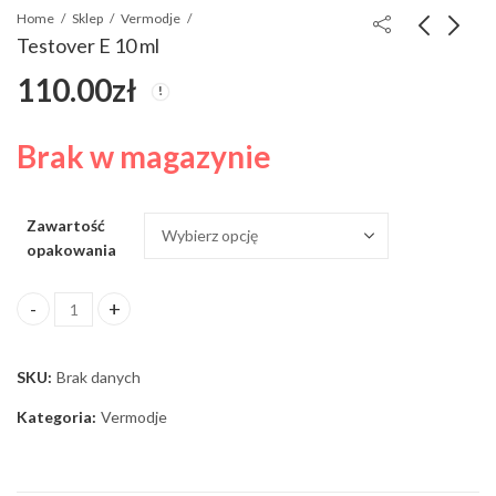
Home
Sklep
Vermodje
Testover E 10 ml
110.00
zł
Testover C
Sustaver 10 ml
110.00
110.00
zł
zł
Brak w magazynie
Zawartość
opakowania
Testover E 10 ml ilość
SKU:
Brak danych
Kategoria:
Vermodje