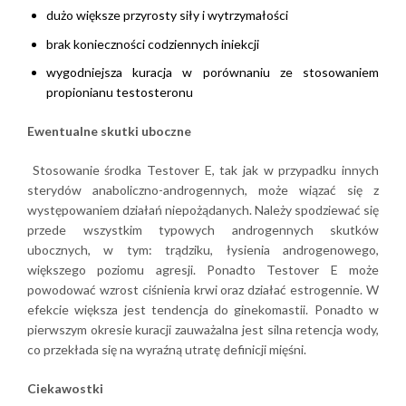
dużo większe przyrosty siły i wytrzymałości
brak konieczności codziennych iniekcji
wygodniejsza kuracja w porównaniu ze stosowaniem
propionianu testosteronu
Ewentualne skutki uboczne
Stosowanie środka Testover E, tak jak w przypadku innych
sterydów anaboliczno-androgennych, może wiązać się z
występowaniem działań niepożądanych. Należy spodziewać się
przede wszystkim typowych androgennych skutków
ubocznych, w tym: trądziku, łysienia androgenowego,
większego poziomu agresji. Ponadto Testover E może
powodować wzrost ciśnienia krwi oraz działać estrogennie. W
efekcie większa jest tendencja do ginekomastii. Ponadto w
pierwszym okresie kuracji zauważalna jest silna retencja wody,
co przekłada się na wyraźną utratę definicji mięśni.
Ciekawostki