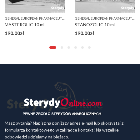
G
ENERAL EUROPEAN PHARMACEUTICALS (GEP)
G
ENERAL EUROPEAN PHARMACEUTICALS (GEP)
MASTEROLIC 10 ml
STANOZOLIC 10 ml
190.00
zł
190.00
zł
Masz pytania? Napisz na poniższy adres e-mail lub skorzystaj z
formularza kontaktowego w zakładce kontakt! Na wszelkie
odpowiedzi udzielamy na bieżąco.