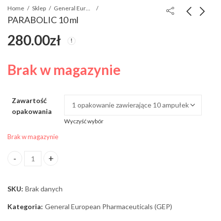
Home
Sklep
General European Pharmaceuticals (GEP)
PARABOLIC 10 ml
280.00
zł
MULTI-TESTO 350 10
TRENACET
ml
(Trenbolone Acetat)
100mg/1ml 10 ml
170.00
220.00
zł
zł
Brak w magazynie
Zawartość
opakowania
Wyczyść wybór
Brak w magazynie
PARABOLIC 10 ml ilość
SKU:
Brak danych
Kategoria:
General European Pharmaceuticals (GEP)