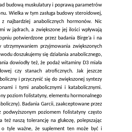
nad budową muskulatury i poprawą parametrów
monu. Wielka w tym zasługa budowy steroidowej,
 z najbardziej anabolicznych hormonów. Nic
i w jądrach, a zwiększone jej ilości wpływają
pniu potwierdzone przez badania Birge’a i na
dzy utrzymywaniem przyjmowania zwiększonych
wodu doszukujemy się działania anabolicznego,
dania dowiodły też, że podaż witaminy D3 miała
wej czy stanach atroficznych. Jak jeszcze
iczny i przyczynić się do zwiększonej syntezy
nami i tymi anabolicznymi i katabolicznymi.
ony poziom folistatyny, elementu hormonalnego
aboliczny). Badania Garcii, zaakceptowane przez
z podwyższonym poziomem folistatyny często
też naszą tolerancję na glukozę, polepszając
o o tyle ważne, że suplement ten może być i