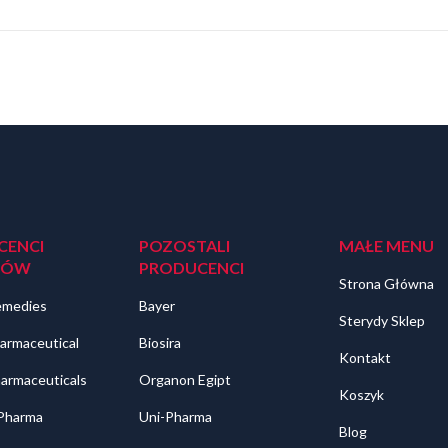
CENCI
POZOSTALI
MAŁE MENU
DÓW
PRODUCENCI
Strona Główna
emedies
Bayer
Sterydy Sklep
armaceutical
Biosira
Kontakt
harmaceuticals
Organon Egipt
Koszyk
 Pharma
Uni-Pharma
Blog