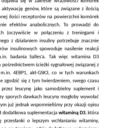
 objawia się w zakresie wrażliwości komórek
aktywację genów, które są związane z ilością
onej ilości receptorów na powierzchni komórek
enie efektów anabolicznych. To prowadzi do
h (oczywiście w połączeniu z treningami i
ego z działaniem insuliny potrzebuje znacznie
rów insulinowych spowoduje nasilenie reakcji
m.in. badania Salles’a. Tak więc witamina D3
za pośrednictwem ścieżki sygnałowej związanej z
n m.in. 4EBP1, akt-GSK3, co w tych warunkach
e zgodzić się z tym twierdzeniem, swego czasu
 przez leucynę jako samodzielny suplement i
 przy sporych dawkach leucyny mogłoby wywołać
m już jednak wspomnieliśmy przy okazji opisu
est dodatkowa suplementacja
witaminą D3
, która
ę przesłanki o lepszym wchłanianiu witaminy,