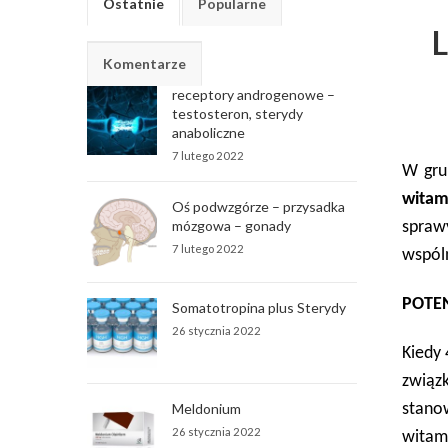
Ostatnie
Popularne
Komentarze
receptory androgenowe –
testosteron, sterydy
anaboliczne
7 lutego 2022
W grup
witam
Oś podwzgórze – przysadka
mózgowa – gonady
spraw
7 lutego 2022
wspól
POTE
Somatotropina plus Sterydy
26 stycznia 2022
Kiedy 
związ
stano
Meldonium
26 stycznia 2022
witami