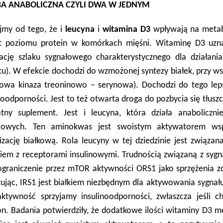
A ANABOLICZNA CZYLI DWA W JEDNYM
ijmy od tego, że i
leucyna
i
witamina D3
wpływają na metabol
t poziomu protein w komórkach mięśni. Witaminę D3 uzna
ację szlaku sygnałowego charakterystycznego dla działania
u). W efekcie dochodzi do wzmożonej syntezy białek, przy ws
łkowa kinaza treoninowo – serynowa). Dochodzi do tego leps
noodporności. Jest to też otwarta droga do pozbycia się tłu
atny suplement. Jest i leucyna, która działa anabolicz
iowych. Ten aminokwas jest swoistym aktywatorem wsp
izację białkową. Rola leucyny w tej dziedzinie jest związa
niem z receptorami insulinowymi. Trudnością związaną z sy
graniczenie przez mTOR aktywności ORS1 jako sprzężenia 
zując, IRS1 jest białkiem niezbędnym dla aktywowania sygnał
aktywność sprzyjamy insulinoodporności, zwłaszcza jeśli 
. Badania potwierdziły, że dodatkowe ilości witaminy D3 mo