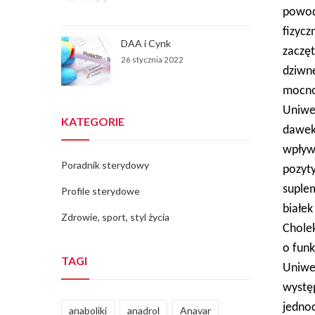
powod
fizycz
DAA i Cynk
zaczę
26 stycznia 2022
dziwn
mocno
Uniwe
KATEGORIE
dawek
wpływu
Poradnik sterydowy
pozyt
suple
Profile sterydowe
białe
Zdrowie, sport, styl życia
Chole
o funk
TAGI
Uniwe
wystę
jedno
anaboliki
anadrol
Anavar