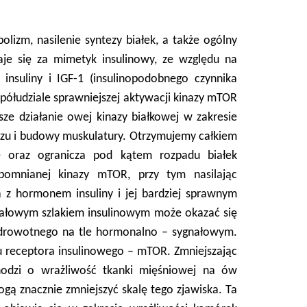
izm, nasilenie syntezy białek, a także ogólny
je się za mimetyk insulinowy, ze względu na
 insuliny i IGF-1 (insulinopodobnego czynnika
półudziale sprawniejszej aktywacji kinazy mTOR
ze działanie owej kinazy białkowej w zakresie
szczu i budowy muskulatury. Otrzymujemy całkiem
nie oraz ogranicza pod kątem rozpadu białek
omnianej kinazy mTOR, przy tym nasilając
na z hormonem insuliny i jej bardziej sprawnym
gnałowym szlakiem insulinowym może okazać się
zdrowotnego na tle hormonalno – sygnałowym.
u receptora insulinowego – mTOR. Zmniejszając
chodzi o wrażliwość tkanki mięśniowej na ów
gą znacznie zmniejszyć skalę tego zjawiska. Ta