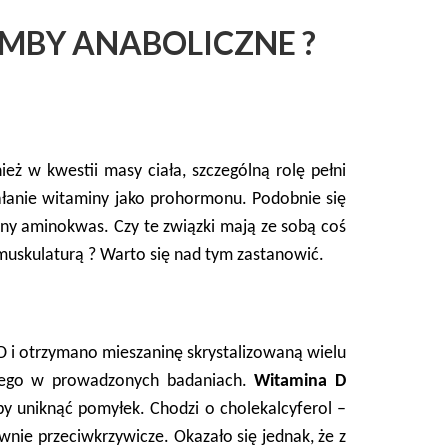
OMBY ANABOLICZNE ?
eż w kwestii masy ciała, szczególną rolę pełni
iałanie witaminy jako prohormonu. Podobnie się
czny aminokwas. Czy te związki mają ze sobą coś
skulaturą ? Warto się nad tym zastanowić.
D i otrzymano mieszaninę skrystalizowaną wielu
iącego w prowadzonych badaniach.
Witamina
D
y uniknąć pomyłek. Chodzi o cholekalcyferol –
nie przeciwkrzywicze. Okazało się jednak, że z