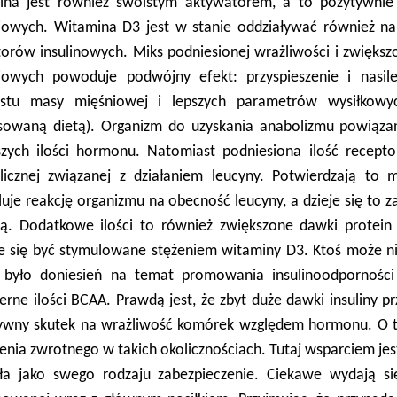
ina jest również swoistym aktywatorem, a to pozytywnie
iowych. Witamina D3 jest w stanie oddziaływać również na 
torów insulinowych. Miks podniesionej wrażliwości i zwiększ
iowych powoduje podwójny efekt: przyspieszenie i nasil
ostu masy mięśniowej i lepszych parametrów wysiłkowyc
nsowaną dietą). Organizm do uzyskania anabolizmu powiązan
szych ilości hormonu. Natomiast podniesiona ilość recepto
licznej związanej z działaniem leucyny. Potwierdzają to 
uje reakcję organizmu na obecność leucyny, a dzieje się to 
iną. Dodatkowe ilości to również zwiększone dawki protei
e się być stymulowane stężeniem witaminy D3. Ktoś może ni
 było doniesień na temat promowania insulinoodporności
erne ilości BCAA. Prawdą jest, że zbyt duże dawki insuliny
ywny skutek na wrażliwość komórek względem hormonu. O ty
żenia zwrotnego w takich okolicznościach. Tutaj wsparciem j
ała jako swego rodzaju zabezpieczenie. Ciekawe wydają si