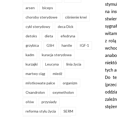
stymu
arsen
biceps
na in
choroby sterydowe
ciśnienie krwi
stwier
sygnał
cykl sterydowy
deca Dick
witam
detoks
dieta
efedryna
z rol
grzybica
GSH
hantle
IGF-1
wchod
kadm
kuracja sterydowa
anabo
niektó
kurzajki
Leucyna
linia życia
tych a
martwy ciąg
miedź
Do te
młotkowate palce
organizm
(prze
oddzia
Oxandrolon
oxymetholon
zależ
ołów
przysiady
stężen
reforma stylu życia
SERM