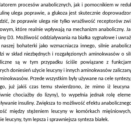
latorem procesów anabolicznych, jak i pomocnikiem w reduk
sulinę ulega poprawie, a glukoza jest skutecznie doprowadzo
dzić, że poprawie ulega nie tylko wrażliwość receptorów zwią
owym, które realnie wpływają na mechanizm anaboliczny. Jak 
iny D3. Możliwość oddziaływania na białka sygnałowe i uwraż
ą naszej bohaterki jako wzmacniacza innego, silnie anabol
zi w skład niezbędnych i rozgałęzionych aminokwasów o si
liczne są w tym przypadku ściśle powiązane z funkcjam
rych doniesień użycie leucyny i innych aminokwasów zaliczany
minokwasów. Przede wszystkim były używane na cele syntezy, 
go, już jakiś czas temu stwierdzono, że mimo iż leucyna 
ciwnie chociażby do lizyny), to wypełnia jednak rolę elem
ływanie insuliny. Zwiększa to możliwość efektu anaboliczneg
ność między stężeniem leucyny w komórkach mięśniowych,
ie leucyny, tym lepsza i sprawniejsza synteza białek.