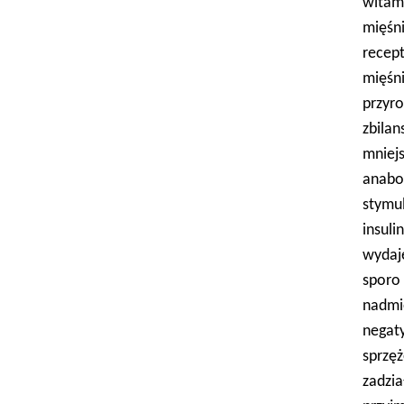
witam
mięśn
recep
mięśn
przyr
zbila
mniej
anabo
stymul
insul
wydaj
sporo
nadmi
negat
sprzę
zadzi