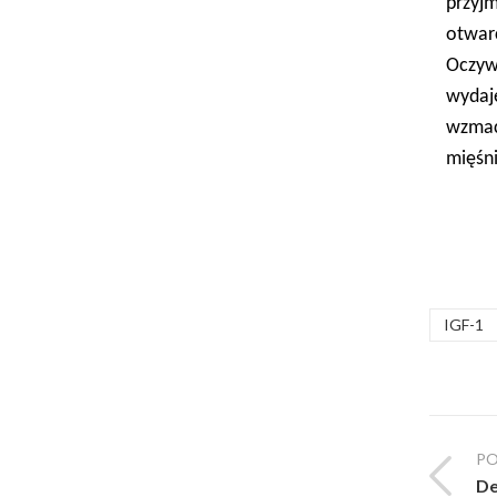
przyj
otwar
Oczyw
wydaje
wzmac
mięśni
IGF-1
PO
De