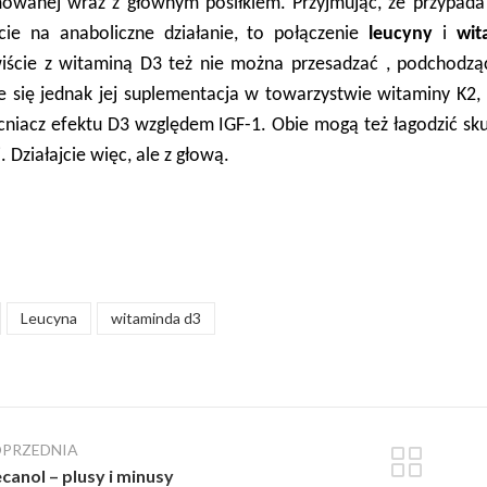
mowanej wraz z głównym posiłkiem. Przyjmując, że przypad
cie na anaboliczne działanie, to połączenie
leucyny
i
wit
iście z witaminą D3 też nie można przesadzać , podchodzą
 się jednak jej suplementacja w towarzystwie witaminy K2, k
niacz efektu D3 względem IGF-1. Obie mogą też łagodzić sku
. Działajcie więc, ale z głową.
Leucyna
witaminda d3
PRZEDNIA
canol – plusy i minusy