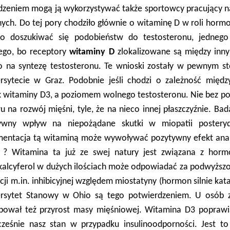
zeniem mogą ją wykorzystywać także sportowcy pracujący 
nych. Do tej pory chodziło głównie o witaminę D w roli hor
to doszukiwać się podobieństw do testosteronu, jednego
ego, bo receptory
witaminy D
zlokalizowane są między innym
 na syntezę testosteronu. Te wnioski zostały w pewnym sto
rsytecie w Graz. Podobnie jeśli chodzi o zależność mię
 witaminy D3, a poziomem wolnego testosteronu. Nie bez po
 na rozwój mięśni, tyle, że na nieco innej płaszczyźnie. Ba
ywny wpływ na niepożądane skutki w miopatii posterydo
mentacja tą witaminą może wywoływać pozytywny efekt anabol
k ? Witamina ta już ze swej natury jest związana z hormo
kalcyferol w dużych ilościach może odpowiadać za podwyższ
cji m.in. inhibicyjnej względem miostatyny (hormon silnie kat
rsytet Stanowy w Ohio są tego potwierdzeniem. U osób 
pował też przyrost masy mięśniowej. Witamina D3 poprawia 
cześnie nasz stan w przypadku insulinoodporności. Jest t