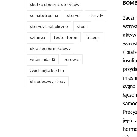
BOMB
skutku uboczne sterydów
somatotropina
steryd
sterydy
Zaczn
sterydy anaboliczne
stopa
wzros
aktyw
sztanga
testosteron
triceps
wzrost
układ odpornościowy
( bia
witaminda d3
zdrowie
insuli
przyd
zwichnięta kostka
mięśn
ól podeszwy stopy
sygnal
łącze
samoo
Precy
jego 
hormon