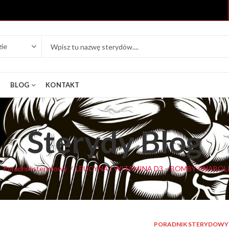
Y
BLOG
KONTAKT
Sterydy Blog
Poradnik sterydowy
LEUCYNA I WITAMINA D3 – BOMBY ANABOLI
PORADNIK STERYDOWY