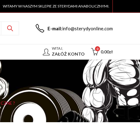
WITAMY W NASZYM SKLEPIE ZE STERYDAMI ANABOLICZNYMI.
E-mail:
info@sterydyonline.com
WITAJ,
0
0.00
zł
ZAŁÓŻ KONTO
CZNE ?