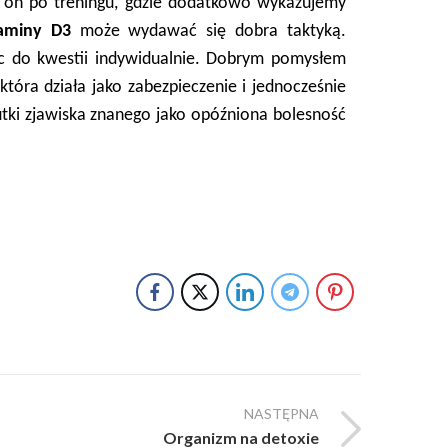
a on po treningu, gdzie dodatkowo wykazujemy
aminy D3
może wydawać się dobra taktyką.
c do kwestii indywidualnie. Dobrym pomysłem
tóra działa jako zabezpieczenie i jednocześnie
tki zjawiska znanego jako opóźniona bolesność
NASTĘPNA
Organizm na detoxie