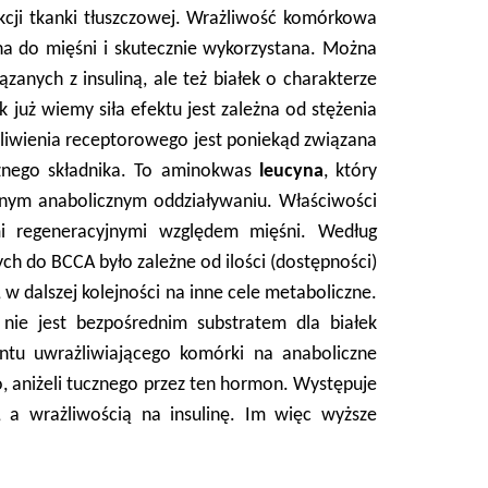
cji tkanki tłuszczowej. Wrażliwość komórkowa
na do mięśni i skutecznie wykorzystana. Można
zanych z insuliną, ale też białek o charakterze
już wiemy siła efektu jest zależna od stężenia
liwienia receptorowego jest poniekąd związana
icznego składnika. To aminokwas
leucyna
, który
lnym anabolicznym oddziaływaniu. Właściwości
i regeneracyjnymi względem mięśni. Według
ch do BCCA było zależne od ilości (dostępności)
w dalszej kolejności na inne cele metaboliczne.
nie jest bezpośrednim substratem dla białek
entu uwrażliwiającego komórki na anaboliczne
o, aniżeli tucznego przez ten hormon. Występuje
 a wrażliwością na insulinę. Im więc wyższe