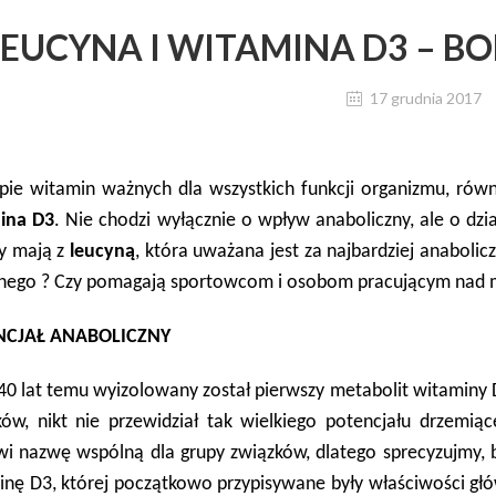
LEUCYNA I WITAMINA D3 – B
17 grudnia 2017
ie witamin ważnych dla wszystkich funkcji organizmu, równi
ina D3
. Nie chodzi wyłącznie o wpływ anaboliczny, ale o dz
y mają z
leucyną
, która uważana jest za najbardziej anaboli
nego ? Czy pomagają sportowcom i osobom pracującym nad mu
NCJAŁ ANABOLICZNY
40 lat temu wyizolowany został pierwszy metabolit witaminy 
ków, nikt nie przewidział tak wielkiego potencjału drzem
wi nazwę wspólną dla grupy związków, dlatego sprecyzujmy, b
nę D3, której początkowo przypisywane były właściwości głów