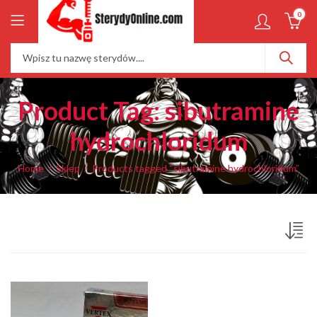
0
Product Tag: sibutramine
hydrochloridum
Home
Sklep
Products tagged “sibutramine hydrochloridum”