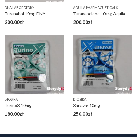
DNA LABORATORY
AQUILA PHARMACUETICALS
Turanabol 10mg DNA
Turanabolone 10 mg Aquila
200.00
zł
200.00
zł
BIOSIRA
BIOSIRA
TurinoX 10mg
Xanavar 10mg
180.00
zł
250.00
zł