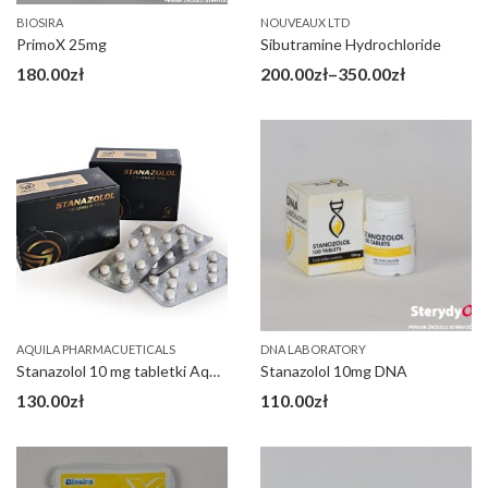
BIOSIRA
NOUVEAUX LTD
PrimoX 25mg
Sibutramine Hydrochloride
Zakres
180.00
zł
200.00
zł
–
350.00
zł
cen:
od
200.00zł
do
350.00zł
AQUILA PHARMACUETICALS
DNA LABORATORY
Stanazolol 10 mg tabletki Aquila
Stanazolol 10mg DNA
130.00
zł
110.00
zł