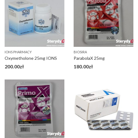
IONS PHARMACY
BIOSIRA
Oxymetholone 25mg IONS
ParabolaX 25mg
200.00
zł
180.00
zł