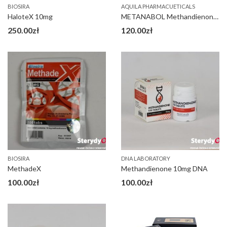
BIOSIRA
AQUILA PHARMACUETICALS
HaloteX 10mg
METANABOL Methandienone 10 mg Aquila
250.00
zł
120.00
zł
BIOSIRA
DNA LABORATORY
MethadeX
Methandienone 10mg DNA
100.00
zł
100.00
zł