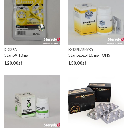
BIOSIRA
IONS PHARMACY
StanoX 10mg
Stanozozol 10 mg IONS
120.00
zł
130.00
zł