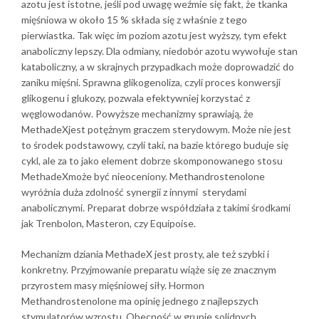
azotu jest istotne, jeśli pod uwagę weźmie się fakt, że tkanka
mięśniowa w około 15 % składa się z właśnie z tego
pierwiastka. Tak więc im poziom azotu jest wyższy, tym efekt
anaboliczny lepszy. Dla odmiany, niedobór azotu wywołuje stan
kataboliczny, a w skrajnych przypadkach może doprowadzić do
zaniku mięśni. Sprawna glikogenoliza, czyli proces konwersji
glikogenu i glukozy, pozwala efektywniej korzystać z
węglowodanów. Powyższe mechanizmy sprawiają, że
MethadeXjest potężnym graczem sterydowym. Może nie jest
to środek podstawowy, czyli taki, na bazie którego buduje się
cykl, ale za to jako element dobrze skomponowanego stosu
MethadeXmoże być nieoceniony. Methandrostenolone
wyróżnia duża zdolność synergii z innymi sterydami
anabolicznymi. Preparat dobrze współdziała z takimi środkami
jak Trenbolon, Masteron, czy Equipoise.
Mechanizm dziania MethadeX jest prosty, ale też szybki i
konkretny. Przyjmowanie preparatu wiąże się ze znacznym
przyrostem masy mięśniowej siły. Hormon
Methandrostenolone ma opinię jednego z najlepszych
stymulatorów wzrostu. Obecność w grupie solidnych