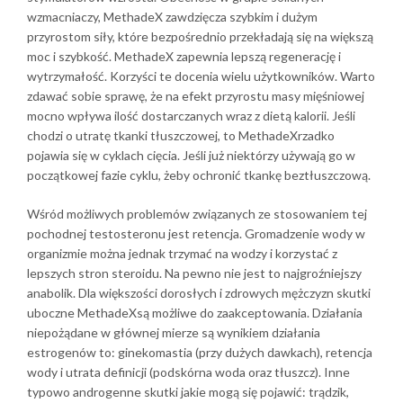
wzmacniaczy, MethadeX zawdzięcza szybkim i dużym
przyrostom siły, które bezpośrednio przekładają się na większą
moc i szybkość. MethadeX zapewnia lepszą regenerację i
wytrzymałość. Korzyści te docenia wielu użytkowników. Warto
zdawać sobie sprawę, że na efekt przyrostu masy mięśniowej
mocno wpływa ilość dostarczanych wraz z dietą kalorii. Jeśli
chodzi o utratę tkanki tłuszczowej, to MethadeXrzadko
pojawia się w cyklach cięcia. Jeśli już niektórzy używają go w
początkowej fazie cyklu, żeby ochronić tkankę beztłuszczową.
Wśród możliwych problemów związanych ze stosowaniem tej
pochodnej testosteronu jest retencja. Gromadzenie wody w
organizmie można jednak trzymać na wodzy i korzystać z
lepszych stron steroidu. Na pewno nie jest to najgroźniejszy
anabolik. Dla większości dorosłych i zdrowych mężczyzn skutki
uboczne MethadeXsą możliwe do zaakceptowania. Działania
niepożądane w głównej mierze są wynikiem działania
estrogenów to: ginekomastia (przy dużych dawkach), retencja
wody i utrata definicji (podskórna woda oraz tłuszcz). Inne
typowo androgenne skutki jakie mogą się pojawić: trądzik,