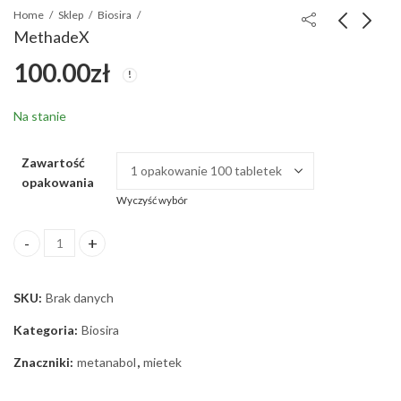
Home
Sklep
Biosira
MethadeX
100.00
zł
Boldenone
StanoX 10mg
Undecylenate 300 mg
120.00
zł
DNA
135.00
zł
Na stanie
Zawartość
opakowania
Wyczyść wybór
MethadeX ilość
SKU:
Brak danych
Kategoria:
Biosira
Znaczniki:
metanabol
,
mietek