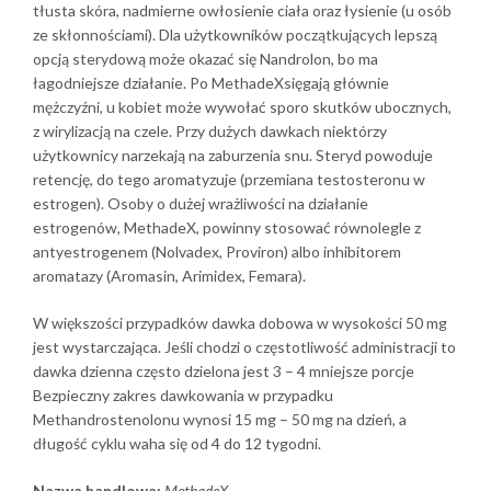
tłusta skóra, nadmierne owłosienie ciała oraz łysienie (u osób
ze skłonnościami). Dla użytkowników początkujących lepszą
opcją sterydową może okazać się Nandrolon, bo ma
łagodniejsze działanie. Po MethadeXsięgają głównie
mężczyźni, u kobiet może wywołać sporo skutków ubocznych,
z wirylizacją na czele. Przy dużych dawkach niektórzy
użytkownicy narzekają na zaburzenia snu. Steryd powoduje
retencję, do tego aromatyzuje (przemiana testosteronu w
estrogen). Osoby o dużej wrażliwości na działanie
estrogenów, MethadeX, powinny stosować równolegle z
antyestrogenem (Nolvadex, Proviron) albo inhibitorem
aromatazy (Aromasin, Arimidex, Femara).
W większości przypadków dawka dobowa w wysokości 50 mg
jest wystarczająca. Jeśli chodzi o częstotliwość administracji to
dawka dzienna często dzielona jest 3 – 4 mniejsze porcje
Bezpieczny zakres dawkowania w przypadku
Methandrostenolonu wynosi 15 mg – 50 mg na dzień, a
długość cyklu waha się od 4 do 12 tygodni.
Nazwa handlowa:
MethadeX