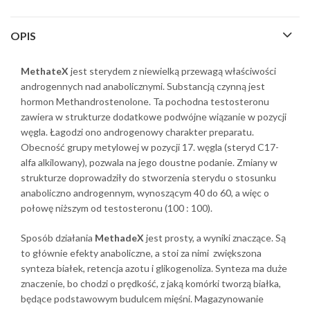
OPIS
MethateX
jest sterydem z niewielką przewagą właściwości
androgennych nad anabolicznymi. Substancją czynną jest
hormon Methandrostenolone. Ta pochodna testosteronu
zawiera w strukturze dodatkowe podwójne wiązanie w pozycji
węgla. Łagodzi ono androgenowy charakter preparatu.
Obecność grupy metylowej w pozycji 17. węgla (steryd C17-
alfa alkilowany), pozwala na jego doustne podanie. Zmiany w
strukturze doprowadziły do stworzenia sterydu o stosunku
anaboliczno androgennym, wynoszącym 40 do 60, a więc o
połowę niższym od testosteronu (100 : 100).
Sposób działania
MethadeX
jest prosty, a wyniki znaczące. Są
to głównie efekty anaboliczne, a stoi za nimi zwiększona
synteza białek, retencja azotu i glikogenoliza. Synteza ma duże
znaczenie, bo chodzi o prędkość, z jaką komórki tworzą białka,
będące podstawowym budulcem mięśni. Magazynowanie