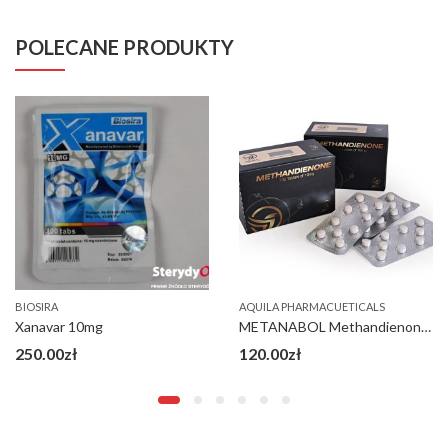
POLECANE PRODUKTY
BIOSIRA
AQUILA PHARMACUETICALS
Xanavar 10mg
METANABOL Methandienone 10 mg Aquila
250.00
zł
120.00
zł