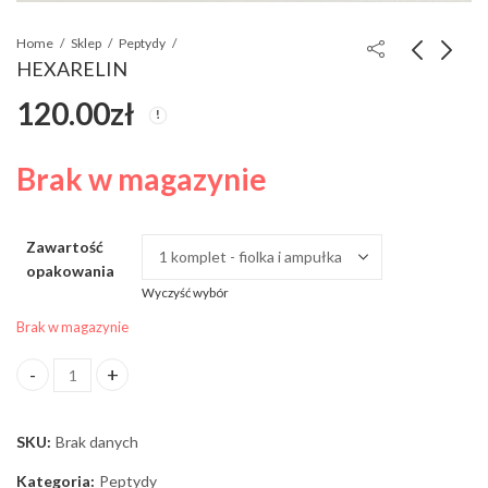
Home
Sklep
Peptydy
HEXARELIN
120.00
zł
TESAMORELIN
EURIGIL 5000
140.00
50.00
zł
zł
Brak w magazynie
Zawartość
opakowania
Wyczyść wybór
Brak w magazynie
HEXARELIN ilość
SKU:
Brak danych
Kategoria:
Peptydy