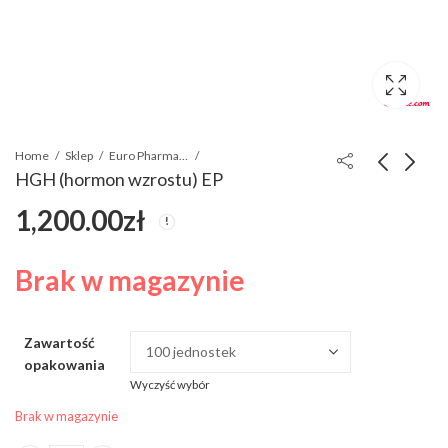
Home
Sklep
Euro Pharmacies
HGH (hormon wzrostu) EP
1,200.00
zł
PT141
HGH (hormon wzrostu)
Pfizer
150.00
zł
1,200.00
zł
Brak w magazynie
Zawartość
opakowania
Wyczyść wybór
Brak w magazynie