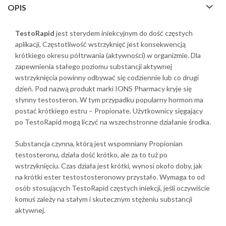
OPIS
TestoRapid
jest sterydem iniekcyjnym do dość częstych
aplikacji, Częstotliwość wstrzyknięć jest konsekwencją
krótkiego okresu półtrwania (aktywności) w organizmie. Dla
zapewnienia stałego poziomu substancji aktywnej
wstrzyknięcia powinny odbywać się codziennie lub co drugi
dzień. Pod nazwą produkt marki IONS Pharmacy kryje się
słynny testosteron. W tym przypadku popularny hormon ma
postać krótkiego estru – Propionate. Użytkownicy sięgający
po TestoRapid mogą liczyć na wszechstronne działanie środka.
Substancja czynna, którą jest wspomniany Propionian
testosteronu, działa dość krótko, ale za to tuż po
wstrzyknięciu. Czas działa jest krótki, wynosi około doby, jak
na krótki ester testostosteronowy przystało. Wymaga to od
osób stosujących TestoRapid częstych iniekcji, jeśli oczywiście
komuś zależy na stałym i skutecznym stężeniu substancji
aktywnej.