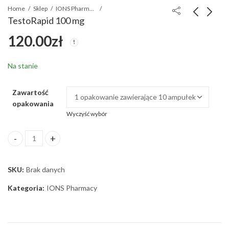
Home
Sklep
IONS Pharmacy
TestoRapid 100 mg
120.00
zł
TrebolE 200mg
TestoE 200mg
270.00
180.00
zł
zł
Na stanie
Zawartość
opakowania
Wyczyść wybór
TestoRapid 100 mg ilość
SKU:
Brak danych
Kategoria:
IONS Pharmacy