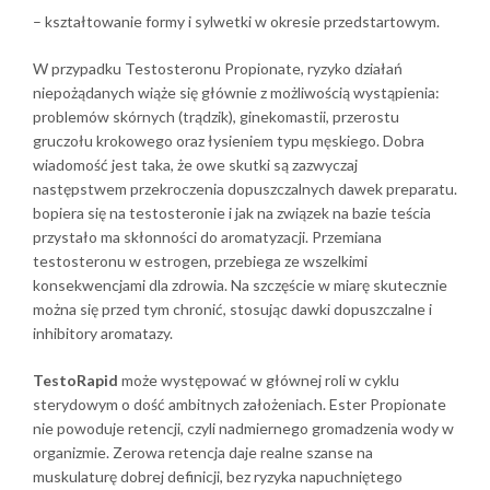
– kształtowanie formy i sylwetki w okresie przedstartowym.
W przypadku Testosteronu Propionate, ryzyko działań
niepożądanych wiąże się głównie z możliwością wystąpienia:
problemów skórnych (trądzik), ginekomastii, przerostu
gruczołu krokowego oraz łysieniem typu męskiego. Dobra
wiadomość jest taka, że owe skutki są zazwyczaj
następstwem przekroczenia dopuszczalnych dawek preparatu.
bopiera się na testosteronie i jak na związek na bazie teścia
przystało ma skłonności do aromatyzacji. Przemiana
testosteronu w estrogen, przebiega ze wszelkimi
konsekwencjami dla zdrowia. Na szczęście w miarę skutecznie
można się przed tym chronić, stosując dawki dopuszczalne i
inhibitory aromatazy.
TestoRapid
może występować w głównej roli w cyklu
sterydowym o dość ambitnych założeniach. Ester Propionate
nie powoduje retencji, czyli nadmiernego gromadzenia wody w
organizmie. Zerowa retencja daje realne szanse na
muskulaturę dobrej definicji, bez ryzyka napuchniętego