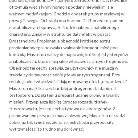
pochodną hormonu DHT (dihydrotestosteronu). Użytkownicy
otrzymują więc słynny hormon poddany niewielkim, ale
ważnym modyfikacjom. Chodzi o dodatek grupy metylowej w
pozycji 2. węgla. Ochrania ona hormon DHT przed rozpadem
metabolicznym i sprawia, że środek nabiera anabolicznego
charakteru. Zmiany w strukturze dały efekt w postaci
Drostanolonu Propionat, a obecność krótkiego estru
propionianowego, pozwala uwalnianie hormonu mieć pod
kontrolą. Masteron należy do naprawdę krótkiej listy sterydów
anabolicznych, które mają silne właściwości antyestrogenowe.
Obecność tej cechy sprawia, że użytkownicy nie muszą w
trakcie cyklu zawracać sobie głowy antyestrogenami. Przy
redukcji takie właściwości dają murowany efekt „utwardzenia”.
Masteron ma kilka razy bardziej androgenne działanie niż
testosteron. Dzięki temu preparat udanie promuje twardy
mięsień. Przyspiesza lipolizę (proces rozpadu tkanek
tłuszczowych), jest to cecha typowa dla androgenów. Z
promowaniem przyrostu masy mięśniowej Masteron nie radzi
sobie już tak świetnie, ale za to jeśli chodzi przyrost siły i
wytrzymałości to trudno mu dorównać.