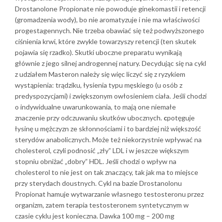
Drostanolone Propionate nie powoduje ginekomastii i retencji
(gromadzenia wody), bo nie aromatyzuje i nie ma właściwości
progestagennych. Nie trzeba obawiać się też podwyższonego
ciśnienia krwi, które zwykle towarzyszy retencji (ten skutek
pojawia się rzadko). Skutki uboczne preparatu wynikają
głównie z jego silnej androgennej natury. Decydując się na cykl
z udziałem Masteron należy się więc liczyć się z ryzykiem
wystąpienia: trądziku, łysienia typu męskiego (u osób z
predyspozycjami) i zwiększonym owłosieniem ciała. Jeśli chodzi
o indywidualne uwarunkowania, to mają one niemałe
znaczenie przy odczuwaniu skutków ubocznych.
c
potęguje
łysinę u mężczyzn ze skłonnościami i to bardziej niż większość
sterydów anabolicznych. Może też niekorzystnie wpływać na
cholesterol, czyli podnosić „zły” LDL i w jeszcze większym
stopniu obniżać „dobry” HDL. Jeśli chodzi o wpływ na
cholesterol to nie jest on tak znaczący, tak jak ma to miejsce
przy sterydach doustnych. Cykl na bazie Drostanolonu
Propionat hamuje wytwarzanie własnego testosteronu przez
organizm, zatem terapia testosteronem syntetycznym w
czasie cyklu jest konieczna. Dawka 100 mg – 200 mg