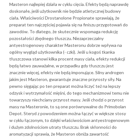
Masteron najlepiej działa w cyklu cięcia. Efekty będą naprawdę
doskonałe, jeśli użytkownik nie będzie atletycznej budowy
ciała. Właściwości Drostanolone Propionate sprawiają, że
preparat ten najczęściej pojawia się na finiszu przygotowań do
zawodów. To dlatego, że skutecznie wspomaga redukcję
pozostałości zbędnego tłuszczu. Niezaprzeczalny
antyestrogenowy charakter Masteronu dobrze wpływa na
ogólny wygląd użytkownika (- czki). Jeśli u kogoś tkanka
tłuszczowa stanowi kilka procent masy ciała, efekty redukcji
będą łatwo zauważalne, w przypadku gdy tłuszczu jest
znacznie więcej, efekty nie będą imponujące. Silny androgen
jakim jest Masteron, gwarantuje znaczne przyrosty siły. Na
pewno sięgając po ten preparat można liczyć też na lepszy
odzysk i wytrzymałość mięśni, do tego mechanizmowi temu nie
towarzyszy niechciany przyrost masy. Jeśli chodzi o przyrost
masy na Masteronie, to są one porównywalne do Primobolan
Depot. Steryd z powodzeniem można łączyć w większe stosy
w cyklu łączonym, to dzięki właściwościom antyestrogenowym
i dużym zdolnościom utraty tłuszczu. Brak skłonności do
aromatyzacji sprawia, że Masteron obniża zawartość