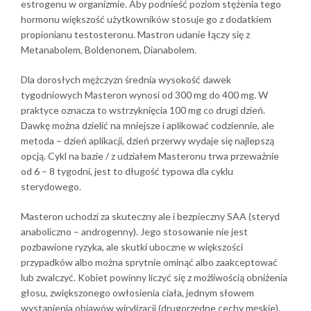
estrogenu w organizmie. Aby podnieść poziom stężenia tego
hormonu większość użytkowników stosuje go z dodatkiem
propionianu testosteronu. Mastron udanie łączy się z
Metanabolem, Boldenonem, Dianabolem.
Dla dorosłych mężczyzn średnia wysokość dawek
tygodniowych Masteron wynosi od 300 mg do 400 mg. W
praktyce oznacza to wstrzyknięcia 100 mg co drugi dzień.
Dawkę można dzielić na mniejsze i aplikować codziennie, ale
metoda – dzień aplikacji, dzień przerwy wydaje się najlepszą
opcją. Cykl na bazie / z udziałem Masteronu trwa przeważnie
od 6 – 8 tygodni, jest to długość typowa dla cyklu
sterydowego.
Masteron uchodzi za skuteczny ale i bezpieczny SAA (steryd
anaboliczno – androgenny). Jego stosowanie nie jest
pozbawione ryzyka, ale skutki uboczne w większości
przypadków albo można sprytnie ominąć albo zaakceptować
lub zwalczyć. Kobiet powinny liczyć się z możliwością obniżenia
głosu, zwiększonego owłosienia ciała, jednym słowem
wystąpienia objawów wirylizacji (drugorzędne cechy męskie).