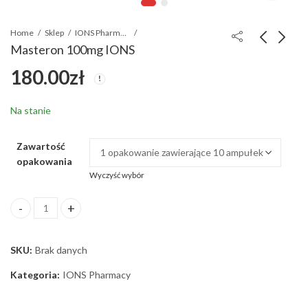
Home
Sklep
IONS Pharmacy
Masteron 100mg IONS
180.00
zł
SustaJect 250 mg
NadroD 200mg
170.00
160.00
zł
zł
Na stanie
Zawartość
opakowania
Wyczyść wybór
Masteron 100mg IONS ilość
SKU:
Brak danych
Kategoria:
IONS Pharmacy