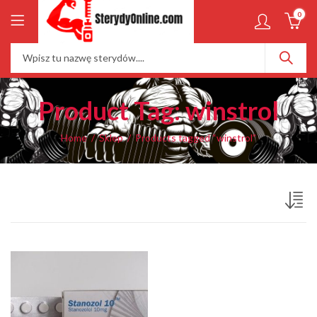
0
Product Tag: winstrol
Home
Sklep
Products tagged “winstrol”