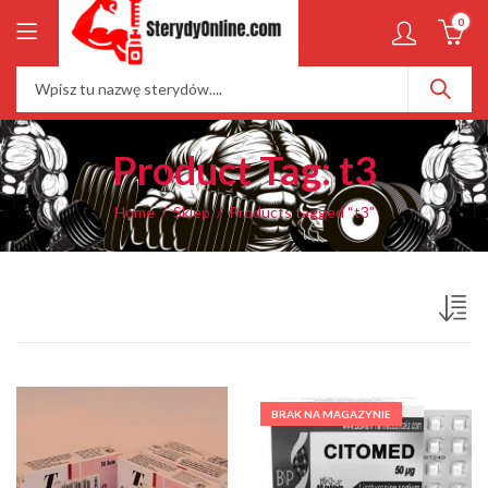
0
Product Tag: t3
Home
Sklep
Products tagged “t3”
BRAK NA MAGAZYNIE