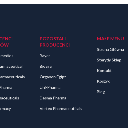
CENCI
POZOSTALI
MAŁE MENU
DÓW
PRODUCENCI
Strona Główna
emedies
Bayer
Sterydy Sklep
armaceutical
Biosira
Kontakt
harmaceuticals
Organon Egipt
Koszyk
 Pharma
Uni-Pharma
Blog
aceuticals
Desma Pharma
rmacy
Vertex Pharmaceuticals