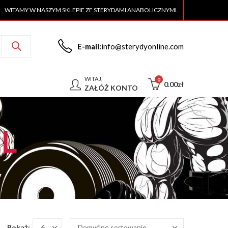
WITAMY W NASZYM SKLEPIE ZE STERYDAMI ANABOLICZNYMI.
E-mail:
info@sterydyonline.com
WITAJ,
0
0.00
zł
ZAŁÓŻ KONTO
EL
Pokaż: