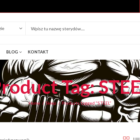
Y
BLOG
KONTAKT
roduct Tag: STE
Home
Sklep
Products tagged “STEEL”
 pojedynczy wynik.