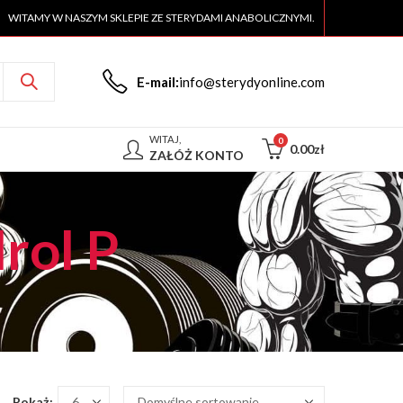
WITAMY W NASZYM SKLEPIE ZE STERYDAMI ANABOLICZNYMI.
E-mail:
info@sterydyonline.com
WITAJ,
0
0.00
zł
ZAŁÓŻ KONTO
rol P
Pokaż: