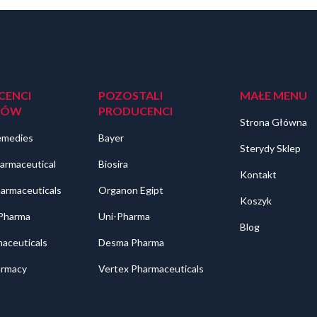
CENCI
POZOSTALI
MAŁE MENU
DÓW
PRODUCENCI
Strona Główna
emedies
Bayer
Sterydy Sklep
armaceutical
Biosira
Kontakt
harmaceuticals
Organon Egipt
Koszyk
 Pharma
Uni-Pharma
Blog
aceuticals
Desma Pharma
rmacy
Vertex Pharmaceuticals