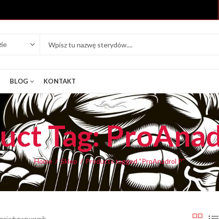
Y
BLOG
KONTAKT
uct Tag: ProAnad
Home
Sklep
Products tagged “ProAnadrol P”
 pojedynczy wynik.