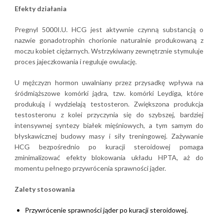
Efekty działania
Pregnyl 5000I.U. HCG jest aktywnie czynną substancją o
nazwie gonadotrophin chorionie naturalnie produkowaną z
moczu kobiet ciężarnych. Wstrzykiwany zewnętrznie stymuluje
proces jajeczkowania i reguluje owulację.
U mężczyzn hormon uwalniany przez przysadkę wpływa na
śródmiąższowe komórki jądra, tzw. komórki Leydiga, które
produkują i wydzielają testosteron. Zwiększona produkcja
testosteronu z kolei przyczynia się do szybszej, bardziej
intensywnej syntezy białek mięśniowych, a tym samym do
błyskawicznej budowy masy i siły treningowej. Zażywanie
HCG bezpośrednio po kuracji steroidowej pomaga
zminimalizować efekty blokowania układu HPTA, aż do
momentu pełnego przywrócenia sprawności jąder.
Zalety stosowania
Przywrócenie sprawności jąder po kuracji steroidowej.