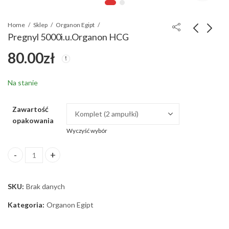
Home
Sklep
Organon Egipt
Pregnyl 5000i.u.Organon HCG
80.00
zł
Deka Durabolin
Cytomel T3 30
tabl/25mg 1 tabl
100.00
zł
60.00
zł
Na stanie
Zawartość
opakowania
Wyczyść wybór
Pregnyl 5000i.u.Organon HCG ilość
SKU:
Brak danych
Kategoria:
Organon Egipt