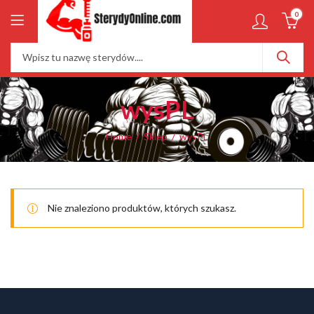
0
wysPL
Home
Sklep
wysPL
Nie znaleziono produktów, których szukasz.