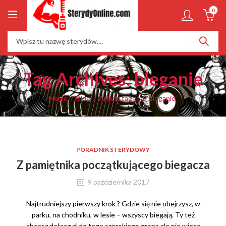
0
Tag Archives: bieganie
Home
Blog
Article tagged “bieganie”
PORADNIK STERYDOWY
Z pamiętnika początkującego biegacza
9 października 2017
Najtrudniejszy pierwszy krok ? Gdzie się nie obejrzysz, w
parku, na chodniku, w lesie – wszyscy biegają. Ty też
chcesz dołączyć do tego szerokiego grona ale nie wiesz