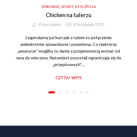
ZDROWIE, SPORT, STYL ŻYCIA
Chicken na talerzu
Przez
admin
8 listopada 2021
Legendarny już kurczak z ryżem to połączenie
wielokrotnie sprawdzone i powielona. Co niektórzy
„amatorzy” mogliby to danie z przyjemnością wcinać od
rana do wieczora. Natomiast pozostali ograniczają się do
„przepisowych”…
CZYTAJ WPIS