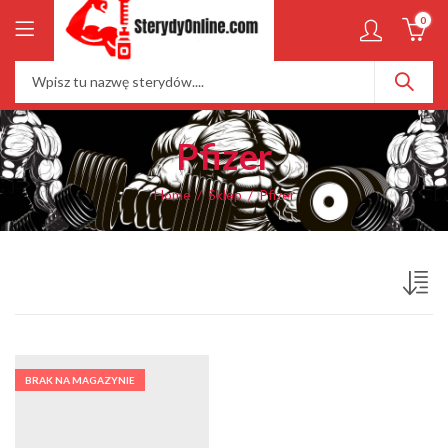
0
Pfizer
Home
Sklep
Pfizer
BRAK NA MAGAZYNIE